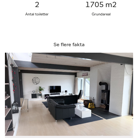
2
1705 m2
Køkkenet fremstår funktionelt og tidløst med
vækstpotentiale til egne tilvalg og opgraderinger, og
Antal toiletter
Grundareal
den praktiske placering sikrer nem adgang til spise-
og opholdsarealerne. Fire gode værelser giver
fleksibilitet – hvad enten det drejer sig om
soveværelser, kontor, børneværelser eller
Se flere fakta
gæstepladser. De hvide, lyse flader giver et
behageligt og neutralt udgangspunkt. Underetagen
overrasker med sine mange anvendelsesmuligheder
– her findes et stort disponibelt rum og gode
opbevaringsarealer, alt passeret med praktiske
adgangsveje. Mulighed for eget hjemmekontor,
fitnessrum eller hobbyværksted gør planen
komplet.
Udefra folder haven sig ud som en grøn oase,
ugeneret og rolig. Terrassen er sydvestvendt og
indbyder til sommerdage og lange aftener, mens