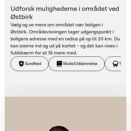
haven med velholdte bede, græsarealer og rum til
Udforsk mulighederne i området ved
leg og afslapning giver rig plads til både børn,
gæster og hverdagsliv. Grunden er nem at passe og
Østbirk
giver samtidig mulighed for kreativ udfoldelse, som
Vælg og se mere om området nær boligen i
for eksempel køkkenhave eller hyggekroge.
Østbirk. Områdevisningen tager udgangspunkt i
boligens adresse med en radius på op til 20 km. Du
Beliggenheden skaber den perfekte kombination
kan zoome ind og ud på kortet - og det kan vises i
mellem fred og nærhed til hverdagens faciliteter.
fuldskærm for at få mere med.
Alene få hundrede meter væk findes skole,
Sundhed
Skole/Uddannelse
Trans
daginstitutioner og lokale indkøbsmuligheder,
hvilket gør den ideel for børnefamilier. For den
aktive tilbyder Østbirk et rigt foreningsliv – Østbirk
Hallen byder på multifacetterede idrætsfaciliteter,
herunder hal til mange sportsgrene, udendørs baner,
padel og tennis samt uderedskaber og petanque-
anlæg. Et stenkast herfra ligger også det
dynamiske Vestbirk Sportsridecenter med
topmoderne faciliteter til ryttere og heste – et
oplagt tilbud for hesteinteresserede familier.