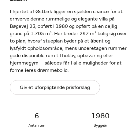
I hjertet af Østbirk ligger en sjælden chance for at
erhverve denne rummelige og elegante villa på
Bøgevej 23, opført i 1980 og opført på en dejlig
grund på 1.705 m². Her breder 297 m² bolig sig over
to plan, hvoraf stueplan byder på et åbent og
lysfyldt opholdsområde, mens underetagen rummer
gode disponible rum til hobby, opbevaring eller
hjemmegym – således får I alle muligheder for at
forme jeres drømmebolig.
Allerede ved ankomsten fornemmes
Giv et uforpligtende prisforslag
helhedsoplevelsen af en gedigen og velholdt
ejendom med murstensfacade, store vinduespartier
og en indbydende entré. I stueplanet mødes I af et
smukt sammenhængende opholdsrum, hvor stue og
6
1980
spisekøkken i åben forbindelse skaber naturlige
Antal rum
Byggeår
rammer for samvær. De store vinduer giver masser
af dagslys og en forbindelse til haven udenfor.