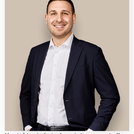
Natur og naturoplevelser er også tæt på: Østbirk er
omgivet af skove, vandløb og grønne områder, som
indbyder til vandreture, cykelture og sanselige
pauser fra byens puls. Med central placering i det
midtjyske og kort afstand til motorvejen er
pendling til Horsens, Skanderborg og Århus let og
bekvem.
Alt i alt præsenterer Bøgevej 23 sig som en
velafbalanceret og rummelig villa med solide
rammer for familiens liv tilsammen et hjem, der
indbyder til en hverdag i trygge og inspirerende
rammer.