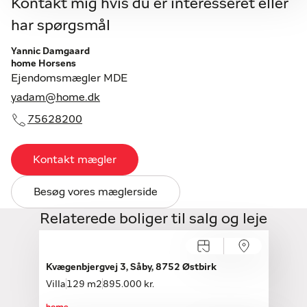
Kontakt mig hvis du er interesseret eller
har spørgsmål
Yannic Damgaard
home Horsens
Ejendomsmægler MDE
yadam@home.dk
75628200
Kontakt mægler
Besøg vores mæglerside
Relaterede boliger til salg og leje
Kvægenbjergvej 3, Såby, 8752 Østbirk
Villa
129 m2
895.000 kr.