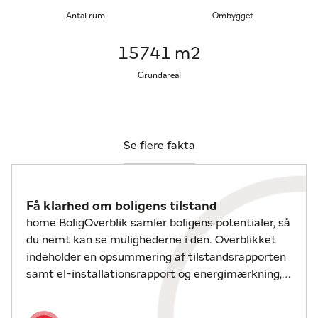
Ejendommens længer rummer et væld af
Antal rum
Ombygget
muligheder
– uanset om du drømmer om
værksted, hobbyrum, kreativt atelier eller plads til
15741 m2
opbevaring. I én af længerne er der installeret en
lift, hvilket gør det oplagt for den passionerede
Grundareal
hobby-mekaniker eller gør det selv-entusiasten. De
rummelige og fleksible udbygninger kan nemt
tilpasses jeres behov – her er der masser af plads
til både fritidsprojekter og praktiske løsninger. Her
Se flere fakta
er også etableret fibernet, så hjemmearbejde og
streaming fungerer problemfrit.
Grunden er ugeneret og indbyder til udeliv med
Få klarhed om boligens tilstand
græsplæner, solrige terrasser og en hyggelig
home BoligOverblik samler boligens potentialer, så
gårdsplads, hvor de fire længer omslutter området
du nemt kan se mulighederne i den. Overblikket
og skaber en autentisk og charmerende stemning.
indeholder en opsummering af tilstandsrapporten
samt el-installationsrapport og energimærkning,
Til ejendommen hører desuden et større jordareal
hvis disse er udarbejdet.
(mark), som kan bruges til jagt, dyrehold, sansehave
eller noget helt andet – her er der rig mulighed for