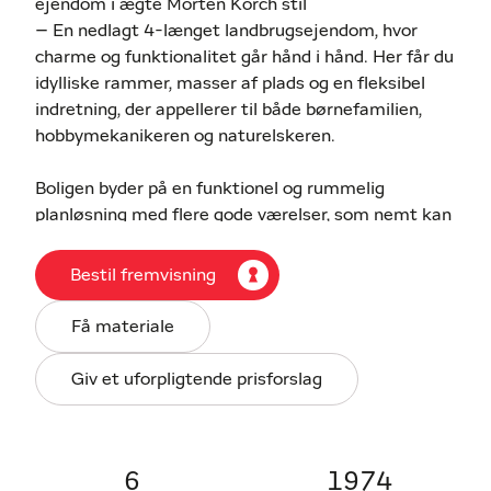
ejendom i ægte Morten Korch stil
– En nedlagt 4-længet landbrugsejendom, hvor
charme og funktionalitet går hånd i hånd. Her får du
idylliske rammer, masser af plads og en fleksibel
indretning, der appellerer til både børnefamilien,
hobbymekanikeren og naturelskeren.
Boligen byder på en funktionel og rummelig
planløsning med flere gode værelser, som nemt kan
tilpasses til hjemmekontor, børneværelser eller
gæster. Den lyse stue i åben forbindelse med
Bestil fremvisning
alrummet har store vinduespartier, der sikrer et
skønt lysindfald og skaber et naturligt
Få materiale
samlingspunkt i hjemmet. Køkkenet er centralt
placeret og praktisk indrettet med tilhørende
Giv et uforpligtende prisforslag
viktualierum, mens bryggerset giver god plads til
hverdagens gøremål og fungerer som et naturligt
bindeled til gårdmiljøet.
6
1974