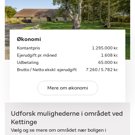
hvor du finder et bredt udvalg af
butikker, caféer og station med tog og
busforbindelse.
Økonomi
Kontantpris
1.295.000 kr.
Ejerudgift pr. måned
1.608 kr.
Udbetaling
65.000 kr.
Brutto / Netto ekskl. ejerudgift
7.260 / 5.782 kr.
Mere om økonomi
Udforsk mulighederne i området ved
Kettinge
Vælg og se mere om området nær boligen i