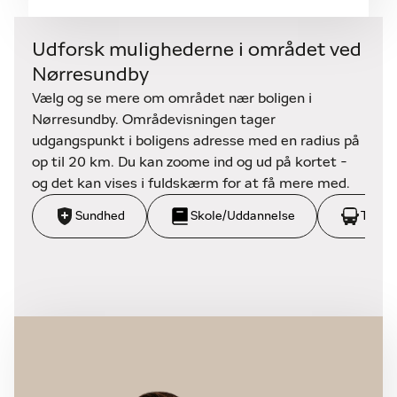
ved byggeri i 2 etager (areal ca. 110 m2).
• Byggefeltets område 3: Forareal med maks. 30
Udforsk mulighederne i området ved
m2 bebyggelse (ikke bolig) (areal ca. 55 m2).
Nørresundby
Grundene ligger i et boligområde inden for lokalplan
Vælg og se mere om området nær boligen i
2-4-102 ”Boliger Zangenbergs Allé, Lindholm”
Nørresundby. Områdevisningen tager
udgangspunkt i boligens adresse med en radius på
For yderligere info, kontakt home Nørresundby. Du
op til 20 km. Du kan zoome ind og ud på kortet -
kan se meget mere på Aalborg grundsalg -
og det kan vises i fuldskærm for at få mere med.
udstykning (kortinfo.net)
Sundhed
Skole/Uddannelse
Trans
Link: https://grundsalg.kortinfo.net/aalborg-
grundsalg/Boliggrunde/udstykning/155