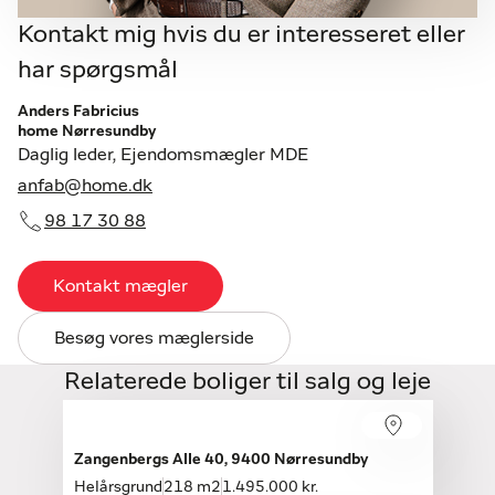
Kontakt mig hvis du er interesseret eller
har spørgsmål
Anders Fabricius
home Nørresundby
Daglig leder, Ejendomsmægler MDE
anfab@home.dk
98 17 30 88
Kontakt mægler
Besøg vores mæglerside
Relaterede boliger til salg og leje
Åbent hus med tilmelding
Søndag 16.08, kl. 12.00-16.00
Zangenbergs Alle 40, 9400 Nørresundby
Helårsgrund
218 m2
1.495.000 kr.