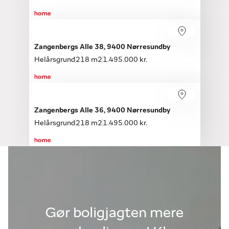
Åbent hus med tilmelding
Søndag 16.08, kl. 12.00-16.00
Zangenbergs Alle 38, 9400 Nørresundby
Helårsgrund
218 m2
1.495.000 kr.
Åbent hus med tilmelding
Søndag 16.08, kl. 12.00-16.00
Zangenbergs Alle 36, 9400 Nørresundby
Helårsgrund
218 m2
1.495.000 kr.
Gør boligjagten mere