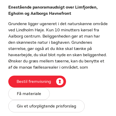
Enestående panoramaudsigt over Limfjorden,
Egholm og Aalborgs Havnefront
Grundene ligger ugeneret i det naturskønne område
ved Lindholm Høje. Kun 10 minutters kørsel fra
Aalborg centrum. Beliggenheden gør at man har
den skønneste natur i baghaven. Grundenes
størrelse, gør også at du ikke skal tænke på
havearbejde, du skal blot nyde en skøn beliggenhed.
Ønsker du græs mellem tæerne, kan du benytte et
af de mange fællesarealer i området, som
vedligeholdes af grundejerforeningen.
Bestil fremvisning
Det fremgår af oversigten over grundene, at de
ligger med god afstand til hinanden. Det er nemlig
Få materiale
planlagt, således, at den vilde natur får lov til at
bugte sig mellem grundene og folde sig ud, smukt.
Giv et uforpligtende prisforslag
Oveni det ligger udstykningen op til en sø, og med