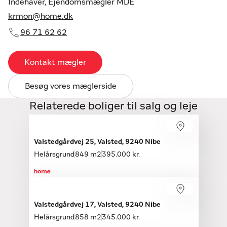
Indehaver, Ejendomsmægler MDE
krmon@home.dk
96 71 62 62
Kontakt mægler
Besøg vores mæglerside
Relaterede boliger til salg og leje
Valstedgårdvej 25, Valsted, 9240 Nibe
Helårsgrund
849 m2
395.000 kr.
Valstedgårdvej 17, Valsted, 9240 Nibe
Helårsgrund
858 m2
345.000 kr.