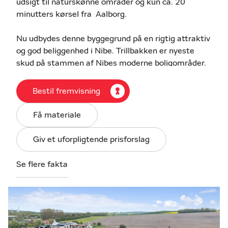
udsigt til naturskønne områder og kun ca. 20
minutters kørsel fra Aalborg.
Nu udbydes denne byggegrund på en rigtig attraktiv
og god beliggenhed i Nibe. Trillbakken er nyeste
skud på stammen af Nibes moderne boligområder.
Grunden er indeholdt tilslutning og byggeriet kan
Bestil fremvisning
igangsættes med det samme.
Få materiale
Med denne grund får du:
Giv et uforpligtende prisforslag
Fantastisk placering med skøn natur hele
vejen rundt
Se flere fakta
Lukkede stikveje i børnevenligt kvarter
Nærhed til Nibe centrum og dennes mange
tilbud såsom; skole, indkøb, butikker og