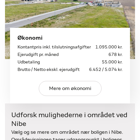
spisesteder
• Byggeklar grund på eftertragtet beliggenhed
Der er allerede flere arkitektoniske og flotte boliger
Økonomi
på vej i området, hvor man kan søge inspiration til
Kontantpris inkl. tilslutningsafgifter
1.095.000 kr.
sit nye drømmerhus.
Ejerudgift pr. måned
678 kr.
Udbetaling
55.000 kr.
Søger I en byggegrund hvor I allerede nu kan sætte
Brutto / Netto ekskl. ejerudgift
6.452 / 5.074 kr.
skovlen i jorden?
Så kontakt home allerede i dag på 96716262 og
Mere om økonomi
hør nærmere.
Udforsk mulighederne i området ved
Nibe
Vælg og se mere om området nær boligen i Nibe.
Områdevisningen tager udgangspunkt i boligens