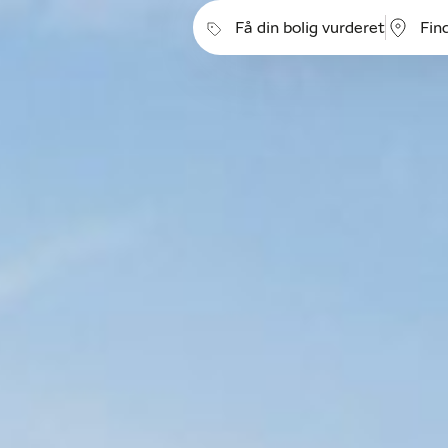
Få din bolig vurderet
Fin