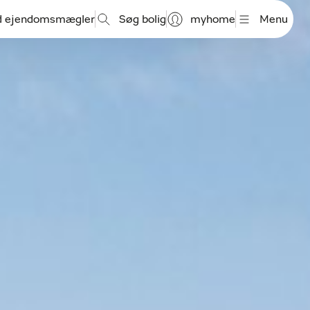
d ejendomsmægler
Søg bolig
myhome
Menu