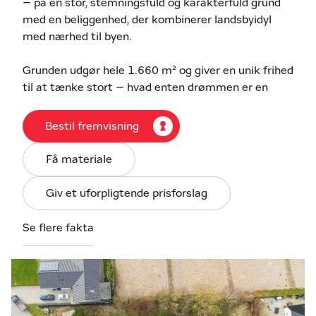
– på en stor, stemningsfuld og karakterfuld grund
med en beliggenhed, der kombinerer landsbyidyl
med nærhed til byen.
Grunden udgør hele 1.660 m² og giver en unik frihed
til at tænke stort – hvad enten drømmen er en
moderne arkitekttegnet villa, et eksklusivt
familiehjem med fokus på lys og udeliv eller en
Bestil fremvisning
bolig, hvor naturen bliver en naturlig del af
hverdagen.
Få materiale
Konkret projektforslag fra Milton Huse –
Giv et uforpligtende prisforslag
estimeret samlet budget ca. 4.757.700 kr.
Som en del af udbuddet er der indhentet et konkret
Se flere fakta
projektforslag fra Milton Huse med udgangspunkt i
en moderne bolig på 175 m² samt 34 m² carport og
6 m² udhus.
Det estimerede budget fordeler sig således: