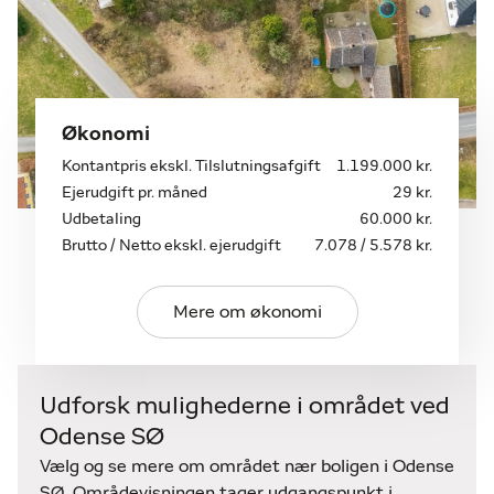
Grundpris: 1.199.000 kr.
Husprojekt fra Milton Huse: 3.185.700 kr.
Tilslutningsudgifter (anslået): 100.000 kr.
Byggetilladelse (anslået): 3.000 kr.
Økonomi
Ekstrafundering og bortkørsel af jord
Kontantpris ekskl. Tilslutningsafgift
1.199.000 kr.
(anslået): 260.000 kr.
Ejerudgift pr. måned
29 kr.
Vand og varme i byggeperioden (anslået):
Udbetaling
60.000 kr.
10.000 kr.
Brutto / Netto ekskl. ejerudgift
7.078 / 5.578 kr.
Samlet estimeret projektpris:
ca. 4.757.700 kr.
Mere om økonomi
Der foreligger projektmateriale og budgetoverslag
fra Milton Huse, som kan rekvireres via
Udforsk mulighederne i området ved
materialebestilling. På sagen findes desuden AI-
Odense SØ
genererede inspirationsbilleder, som illustrerer
potentialet for et nybygget hjem på grunden.
Vælg og se mere om området nær boligen i Odense
SØ. Områdevisningen tager udgangspunkt i