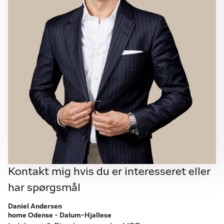
inden for rækkevidde.
Her får man ikke blot en byggegrund – men
muligheden for at skabe noget helt unikt i
naturskønne og attraktive omgivelser.
OBS!
Der findes AI-redigerede billeder på sagen, der
viser et nybygget hus. Dette vises blot til inspiration.
Kontakt mig hvis du er interesseret eller
har spørgsmål
Daniel Andersen
home Odense - Dalum-Hjallese