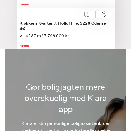
Klokkens Kvarter 7, Holluf Pile, 5220 Odense
SØ
Villa
187 m2
3.799.000 kr.
Gør boligjagten mere
overskuelig med Klara
app
Klara er din personlige boligassistent, der
hjælper dig med at finde, købe eller sælge