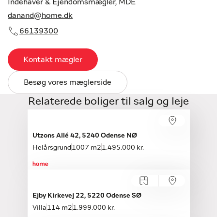
Indehaver & Ejendomsmægler, MDE
danand@home.dk
66139300
Kontakt mægler
Besøg vores mæglerside
Relaterede boliger til salg og leje
Utzons Allé 42, 5240 Odense NØ
Helårsgrund
1007 m2
1.495.000 kr.
Åbent hus med tilmelding
Mandag 10.08, kl. 15.45-16.15
Ejby Kirkevej 22, 5220 Odense SØ
Villa
114 m2
1.999.000 kr.