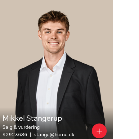
Mikkel Stangerup
Salg & vurdering
92923686
stange@home.dk