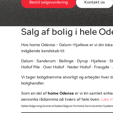
Bestil salgsvurdering
Kontakt os
Salg af bolig i hele O
Hos home Odense - Dalum-Hjallese er vi din lok
indgående kendskab til:
Dalum · Sanderum · Bellinge · Dyrup · Hjallese · S
Holluf Pile · Over Holluf · Neder Holluf · Fraugde ·
Vi tager boligdrømme alvorligt og arbejder hver d
bolighandler.
Som en del af
home Odense
er vi én samlet enh
personlig rådgivning på tværs af hele byen.
Læs m
Køberrådgivning leveres af køberrådgiver fra home Servicecenter Sydda
Vores forretning fungerer som både arbejdsplads