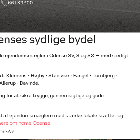
66139300
denses sydlige bydel
ale ejendomsmægler i Odense SV, S og SØ – med særligt
kt. Klemens · Højby · Stenløse · Fangel · Tornbjerg ·
 Allerup · Davinde.
ag for at sikre trygge, gennemsigtige og gode
ed af ejendomsmæglere med stærke lokale kræfter og
ere om home Odense
.
nmark A/S
 og samlingspunkt for et engageret team, der kender