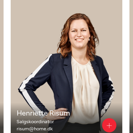
jallese
laner – uanset om du ønsker en salgsvurdering,
er, hvad enten de er kort- eller langsigtede.
 for vores kunder. Hver eneste dag.
Henriette Risum
Salgskoordinator
risum@home.dk