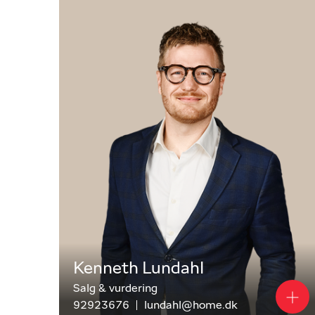
Torv
.
Kontakt home Odense - Dalum-H
Lad os tage en uforpligtende snak om dine boligp
køberrådgivning eller blot vil vende dine mulighed
Hos os ligger det i vores gener at gøre en forskel
Kenneth Lundahl
Salg & vurdering
92923676
lundahl@home.dk