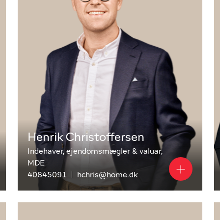
rne indgående og er velforberedt til alle opgaver.
ese, Odense SV/S/SØ/M og omegn
l skoler og institutioner, gode indkøbsmuligheder og
givelser omkring bl.a. Fruens Bøge, de rolige
Henrik Christoffersen
traktivt for både familier, studerende og alle, der
Indehaver, ejendomsmægler & valuar,
MDE
40845091
hchris@home.dk
salg af områdets mere unikke og luksuriøse
ntralt placerede afdeling,
home Odense City – Albani