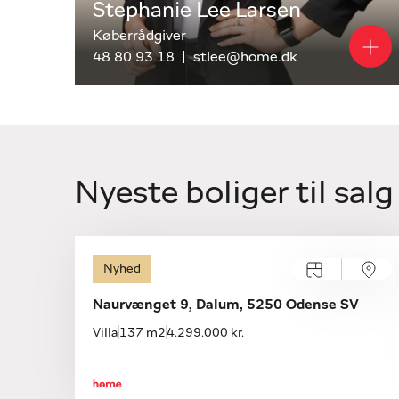
Stephanie Lee Larsen
Køberrådgiver
48 80 93 18
stlee@home.dk
Nyeste boliger til salg
Åbent hus med tilmelding
Nyhed
Mandag 10.08, kl. 15.45-16.15
Naurvænget 9, Dalum, 5250 Odense SV
Villa
137 m2
4.299.000 kr.