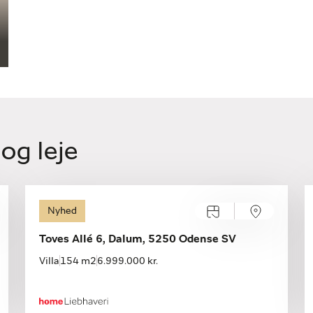
 og leje
Åbent hus med tilmelding
Nyhed
Mandag 10.08, kl. 16.00-16.30
Toves Allé 6, Dalum, 5250 Odense SV
Villa
154 m2
6.999.000 kr.