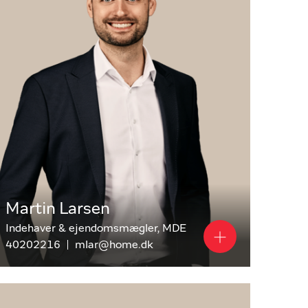
Martin Larsen
Indehaver & ejendomsmægler, MDE
40202216
mlar@home.dk