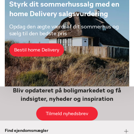
Styrk dit sommerhussalg med en
home Delivery salgsvurdering
Opdag den ægte værdi af dit sommerhus og
sælg til den bedste pris
Bestil home Delivery
Bliv opdateret på boligmarkedet og få
indsigter, nyheder og inspiration
Tilmeld nyhedsbrev
Find ejendomsmægler