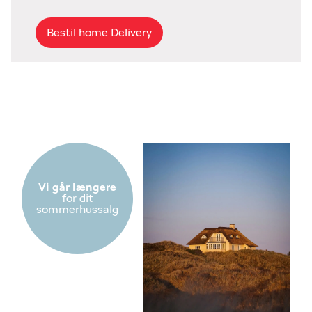
Bestil home Delivery
Vi går længere
for dit
sommerhussalg