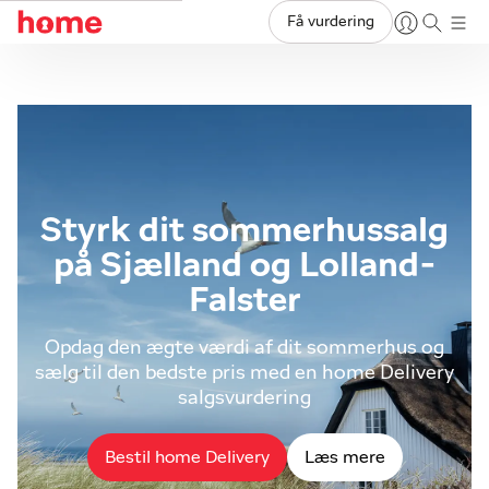
Få vurdering
Styrk dit sommerhussalg
på Sjælland og Lolland-
Falster
Opdag den ægte værdi af dit sommerhus og
sælg til den bedste pris med en home Delivery
salgsvurdering
Bestil home Delivery
Læs mere