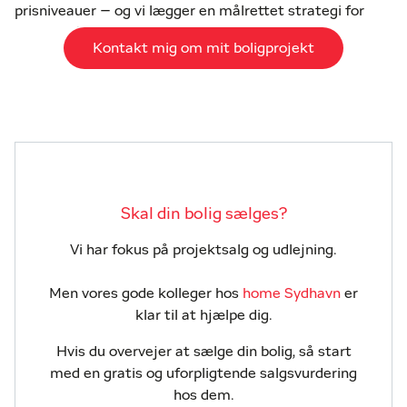
prisniveauer – og vi lægger en målrettet strategi for
markedsføring, salg og udlejning.
Kontakt mig om mit boligprojekt
Vores tilgang bygger på dyb indsigt i København,
Storkøbenhavn og Nordsjælland kombineret med
adgang til et stærkt kundegrundlag via home-kædens
lokale forretninger og landsdækkende netværk. Det
giver os et solidt afsæt for at rådgive om marked,
målgrupper og den rette vej til dokumenterbare
resultater.
Skal din bolig sælges?
Tidlig rådgivning skaber bedre
Vi har fokus på projektsalg og udlejning.
projekter
Men vores gode kolleger hos
home Sydhavn
er
Projektsalg i København og udlejning af projektboliger -
klar til at hjælpe dig.
handler om mere end at sætte boliger til salg eller leje.
Hvis du overvejer at sælge din bolig, så start
Det handler om forberedelse, timing og en skarp
med en gratis og uforpligtende salgsvurdering
strategi. Derfor går vi gerne ind allerede i købs- og
hos dem.
udviklingsfasen, hvor vi kortlægger slutbrugerens behov,