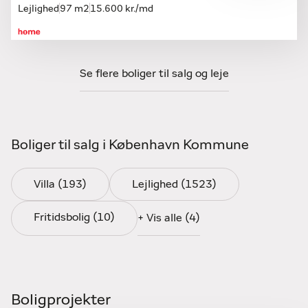
Lejlighed
97 m2
15.600 kr./md
YouTube, Google, TV2 Play og Boligportal.dk
Udlejningsadministration – kontrakter, RKI-tjek
m.m.
Før- og efterbehandling – salgsopstillinger,
Se flere boliger til salg og leje
beregning af skatter m.m.
Et stærkt netværk til boligkøbere og
boliglejere
Boliger til salg i København Kommune
Med et tæt samarbejde med home-forretninger i
København og Region Hovedstaden samt resten af
Villa (193)
Lejlighed (1523)
landet, får I som projektudbydere adgang til en bred
køber- og lejerbase samt værdifuld viden om både
Fritidsbolig (10)
+ Vis alle (4)
lokale og nationale markedsforhold.
Samtidig kan vi trække på erfaringer fra travle
boligforretninger og et relevant kundegrundlag i og
omkring hovedstaden. Det betyder, at vi kan skabe
Boligprojekter
løsninger, der både tager højde for projektets