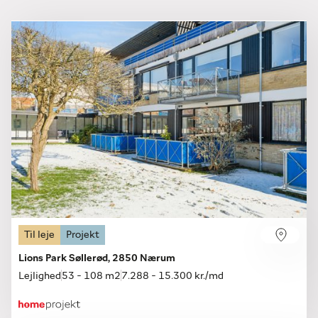
kommercielle potentiale og for de mennesker, der i
sidste ende skal købe eller leje boligerne.
Til leje
Projekt
Lions Park Søllerød, 2850 Nærum
Lejlighed
53 - 108 m2
7.288 - 15.300 kr./md