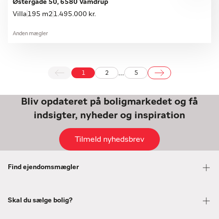
Østergade 50, 6580 Vamdrup
Villa
195 m2
1.495.000 kr.
Anden mægler
...
1
2
5
Bliv opdateret på boligmarkedet og få
indsigter, nyheder og inspiration
Tilmeld nyhedsbrev
Find ejendomsmægler
Skal du sælge bolig?