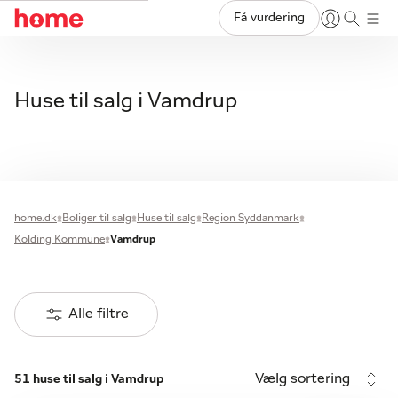
Få vurdering
Huse til salg i Vamdrup
home.dk
Boliger til salg
Huse til salg
Region Syddanmark
Kolding Kommune
Vamdrup
Alle filtre
Vælg sortering
51 huse til salg i Vamdrup