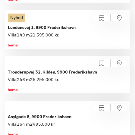
Nyhed
Åbent hus med tilmelding
Lørdag 08.08, kl. 10.00-16.00
Lundensvej 1, 9900 Frederikshavn
Villa
149 m2
1.595.000 kr.
Tronderupvej 32, Kilden, 9900 Frederikshavn
Villa
246 m2
5.295.000 kr.
Åbent hus med tilmelding
Lørdag 08.08, kl. 10.00-16.00
Asylgade 8, 9900 Frederikshavn
Villa
164 m2
495.000 kr.