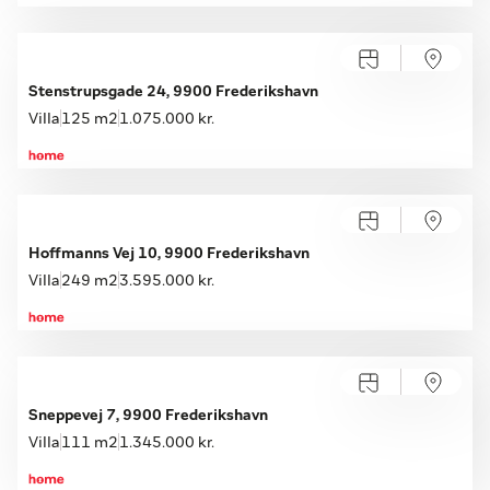
Åbent hus med tilmelding
Lørdag 08.08, kl. 10.00-16.00
Stenstrupsgade 24, 9900 Frederikshavn
Villa
125 m2
1.075.000 kr.
Åbent hus med tilmelding
Lørdag 08.08, kl. 10.00-16.00
Hoffmanns Vej 10, 9900 Frederikshavn
Villa
249 m2
3.595.000 kr.
Åbent hus med tilmelding
Lørdag 08.08, kl. 10.00-16.00
Sneppevej 7, 9900 Frederikshavn
Villa
111 m2
1.345.000 kr.