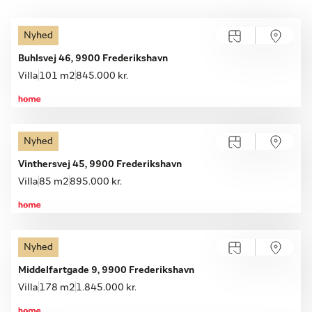
Nyhed
Åbent hus med tilmelding
Lørdag 15.08, kl. 10.00-16.00
Buhlsvej 46, 9900 Frederikshavn
Villa
101 m2
845.000 kr.
Nyhed
Åbent hus med tilmelding
Lørdag 08.08, kl. 10.00-16.00
Vinthersvej 45, 9900 Frederikshavn
Villa
85 m2
895.000 kr.
Nyhed
Åbent hus med tilmelding
Lørdag 08.08, kl. 10.00-16.00
Middelfartgade 9, 9900 Frederikshavn
Villa
178 m2
1.845.000 kr.