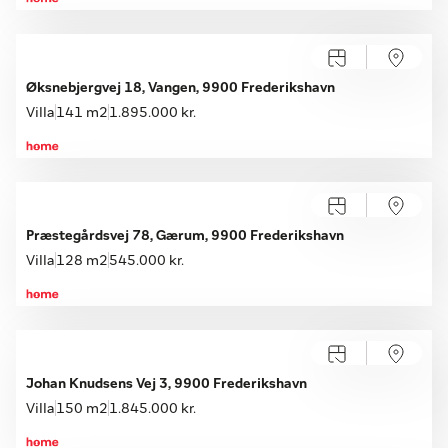
Åbent hus med tilmelding
Lørdag 22.08, kl. 10.00-14.00
Øksnebjergvej 18, Vangen, 9900 Frederikshavn
Villa
141 m2
1.895.000 kr.
Åbent hus med tilmelding
Lørdag 08.08, kl. 10.00-16.00
Præstegårdsvej 78, Gærum, 9900 Frederikshavn
Villa
128 m2
545.000 kr.
Åbent hus med tilmelding
Lørdag 08.08, kl. 10.00-16.00
Johan Knudsens Vej 3, 9900 Frederikshavn
Villa
150 m2
1.845.000 kr.