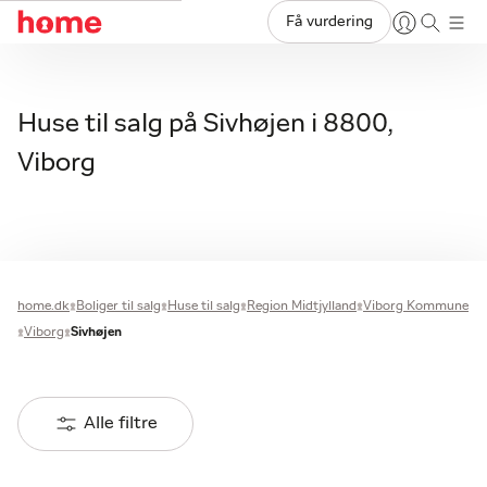
Få vurdering
Huse til salg på Sivhøjen i 8800,
Viborg
home.dk
Boliger til salg
Huse til salg
Region Midtjylland
Viborg Kommune
Viborg
Sivhøjen
Alle filtre