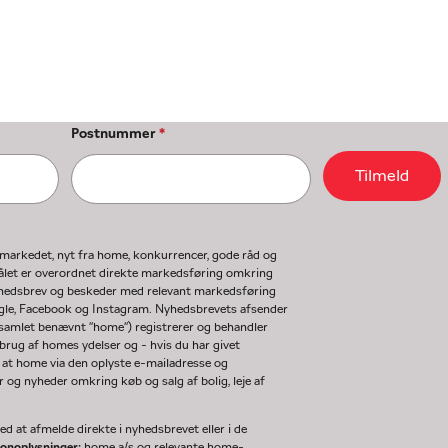
Postnummer
*
Tilmeld
gmarkedet, nyt fra home, konkurrencer, gode råd og
ormålet er overordnet direkte markedsføring omkring
nyhedsbrev og beskeder med relevant markedsføring
ogle, Facebook og Instagram. Nyhedsbrevets afsender
(samlet benævnt "home") registrerer og behandler
rug af homes ydelser og - hvis du har givet
 at home via den oplyste e-mailadresse og
og nyheder omkring køb og salg af bolig, leje af
d at afmelde direkte i nyhedsbrevet eller i de
sonoplysninger:
home a/s og relevante home-