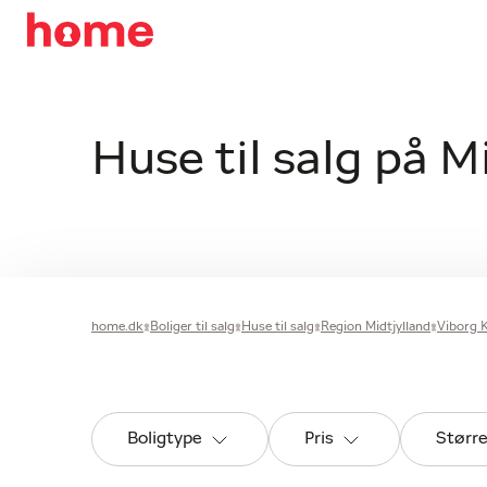
Huse til salg på M
home.dk
Boliger til salg
Huse til salg
Region Midtjylland
Viborg
Boligtype
Pris
Størr