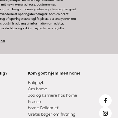
m mit navn, e-mailadresse, postnummer,
ng, min brug af homes ydelser og - hvis jeg har givet
nvendelse af sporingsteknologier:
Som en del af
g af sporingsteknologi fx pixels, der analyserer, om
ls også får adgang til information om udstyr,
år du tilgår og klikker i nyhedsmails og/eller
k
her
lig?
Kom godt hjem med home
Bolignyt
Om home
Job og karriere hos home
Presse
home Boligbrief
Gratis bøger om flytning