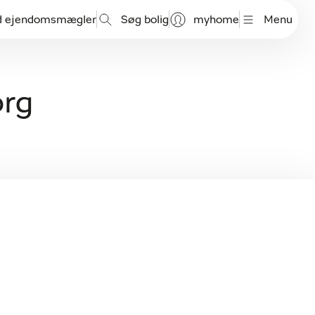
d ejendomsmægler
Søg bolig
myhome
Menu
org