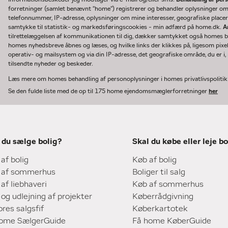
forretninger (samlet benævnt "home") registrerer og behandler oplysninger o
telefonnummer, IP-adresse, oplysninger om mine interesser, geografiske placeri
samtykke til statistik- og markedsføringscookies - min adfærd på home.dk.
A
tilrettelæggelsen af kommunikationen til dig, dækker samtykket også homes bru
homes nyhedsbreve åbnes og læses, og hvilke links der klikkes på, ligesom pixe
operativ- og mailsystem og via din IP-adresse, det geografiske område, du er i, n
tilsendte nyheder og beskeder.
Læs mere om homes behandling af personoplysninger i homes privatlivspoliti
Se den fulde liste med de op til 175 home ejendomsmæglerforretninger
her
 du sælge bolig?
Skal du købe eller leje bo
 af bolig
Køb af bolig
 af sommerhus
Boliger til salg
 af liebhaveri
Køb af sommerhus
 og udlejning af projekter
Køberrådgivning
ores salgsfif
Køberkartotek
home SælgerGuide
Få home KøberGuide