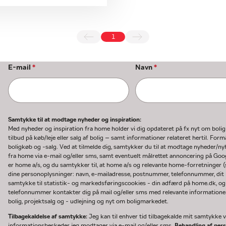
1
E-mail
*
Navn
*
Samtykke til at modtage nyheder og inspiration:
Med nyheder og inspiration fra home holder vi dig opdateret på fx nyt om boli
tilbud på køb/leje eller salg af bolig – samt informationer relateret hertil. F
boligkøb og -salg. Ved at tilmelde dig, samtykker du til at modtage nyheder/
fra home via e-mail og/eller sms, samt eventuelt målrettet annoncering på Go
er home a/s, og du samtykker til, at home a/s og relevante home-forretninger 
dine personoplysninger: navn, e-mailadresse, postnummer, telefonnummer, dit b
samtykke til statistik- og markedsføringscookies - din adfærd på home.dk, og
telefonnummer kontakter dig på mail og/eller sms med relevante informationer 
bolig, projektsalg og - udlejning og nyt om boligmarkedet.
Tilbagekaldelse af samtykke:
Jeg kan til enhver tid tilbagekalde mit samtykke ve
informationsbeskeder jeg modtager via e-mail og/eller sms.
Behandling af per