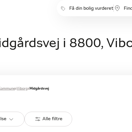
Få din bolig vurderet
Fin
idgårdsvej i 8800, Vib
 Kommune
Viborg
Midgårdsvej
else
Alle filtre