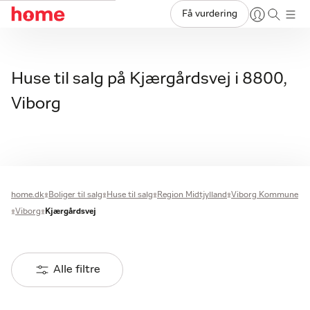
Få vurdering
Huse til salg på Kjærgårdsvej i 8800,
Viborg
home.dk
Boliger til salg
Huse til salg
Region Midtjylland
Viborg Kommune
Viborg
Kjærgårdsvej
Alle filtre