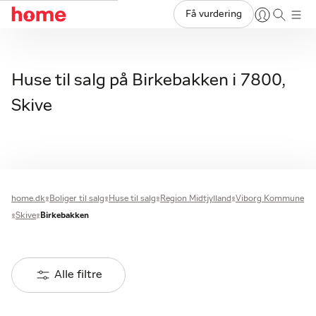
Få vurdering
Huse til salg på Birkebakken i 7800,
Skive
home.dk
Boliger til salg
Huse til salg
Region Midtjylland
Viborg Kommune
Skive
Birkebakken
Alle filtre