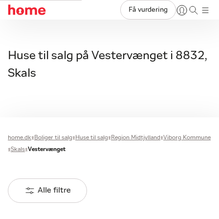
Få vurdering
Huse til salg på Vestervænget i 8832,
Skals
home.dk
Boliger til salg
Huse til salg
Region Midtjylland
Viborg Kommune
Skals
Vestervænget
Alle filtre