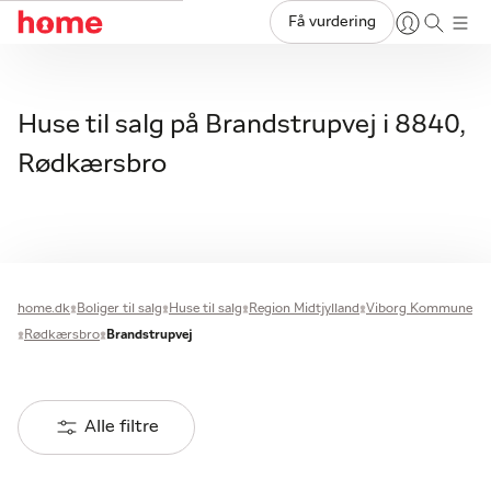
Få vurdering
Huse til salg på Brandstrupvej i 8840,
Rødkærsbro
home.dk
Boliger til salg
Huse til salg
Region Midtjylland
Viborg Kommune
Rødkærsbro
Brandstrupvej
Alle filtre