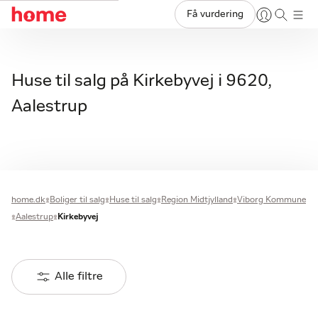
Få vurdering
Huse til salg på Kirkebyvej i 9620,
Aalestrup
home.dk
Boliger til salg
Huse til salg
Region Midtjylland
Viborg Kommune
Aalestrup
Kirkebyvej
Alle filtre