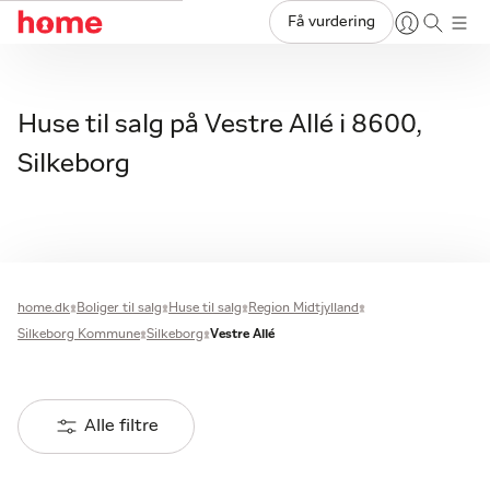
Få vurdering
Huse til salg på Vestre Allé i 8600,
Silkeborg
home.dk
Boliger til salg
Huse til salg
Region Midtjylland
Silkeborg Kommune
Silkeborg
Vestre Allé
Alle filtre