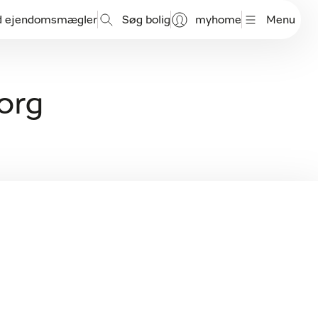
d ejendomsmægler
Søg bolig
myhome
Menu
borg