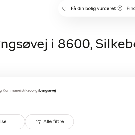
Få din bolig vurderet
Fin
yngsøvej i 8600, Silke
org Kommune
Silkeborg
Lyngsøvej
else
Alle filtre