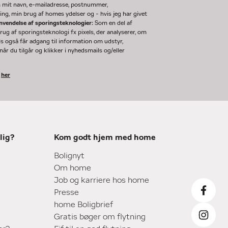
m mit navn, e-mailadresse, postnummer,
ng, min brug af homes ydelser og - hvis jeg har givet
nvendelse af sporingsteknologier:
Som en del af
g af sporingsteknologi fx pixels, der analyserer, om
ls også får adgang til information om udstyr,
år du tilgår og klikker i nyhedsmails og/eller
k
her
lig?
Kom godt hjem med home
Bolignyt
Om home
Job og karriere hos home
Presse
home Boligbrief
Gratis bøger om flytning