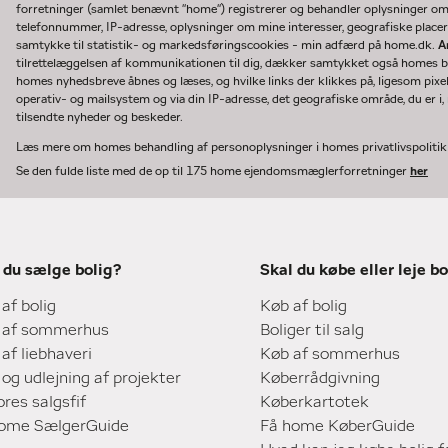
forretninger (samlet benævnt "home") registrerer og behandler oplysninger o
telefonnummer, IP-adresse, oplysninger om mine interesser, geografiske placeri
samtykke til statistik- og markedsføringscookies - min adfærd på home.dk.
A
tilrettelæggelsen af kommunikationen til dig, dækker samtykket også homes bru
homes nyhedsbreve åbnes og læses, og hvilke links der klikkes på, ligesom pixe
operativ- og mailsystem og via din IP-adresse, det geografiske område, du er i, n
tilsendte nyheder og beskeder.
Læs mere om homes behandling af personoplysninger i homes privatlivspoliti
Se den fulde liste med de op til 175 home ejendomsmæglerforretninger
her
 du sælge bolig?
Skal du købe eller leje bo
 af bolig
Køb af bolig
 af sommerhus
Boliger til salg
 af liebhaveri
Køb af sommerhus
 og udlejning af projekter
Køberrådgivning
ores salgsfif
Køberkartotek
home SælgerGuide
Få home KøberGuide