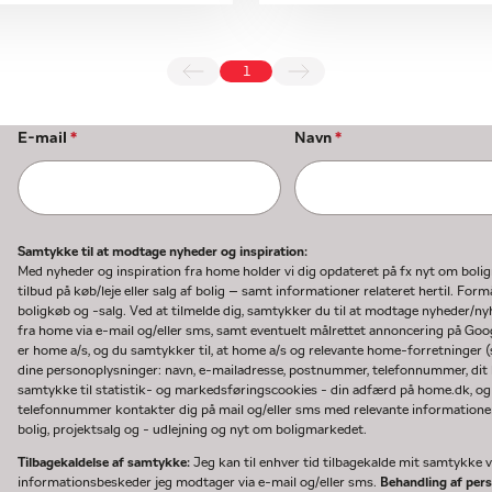
1
E-mail
*
Navn
*
Samtykke til at modtage nyheder og inspiration:
Med nyheder og inspiration fra home holder vi dig opdateret på fx nyt om boli
tilbud på køb/leje eller salg af bolig – samt informationer relateret hertil. F
boligkøb og -salg. Ved at tilmelde dig, samtykker du til at modtage nyheder/
fra home via e-mail og/eller sms, samt eventuelt målrettet annoncering på Go
er home a/s, og du samtykker til, at home a/s og relevante home-forretninger 
dine personoplysninger: navn, e-mailadresse, postnummer, telefonnummer, dit b
samtykke til statistik- og markedsføringscookies - din adfærd på home.dk, og
telefonnummer kontakter dig på mail og/eller sms med relevante informationer 
bolig, projektsalg og - udlejning og nyt om boligmarkedet.
Tilbagekaldelse af samtykke:
Jeg kan til enhver tid tilbagekalde mit samtykke ve
informationsbeskeder jeg modtager via e-mail og/eller sms.
Behandling af per