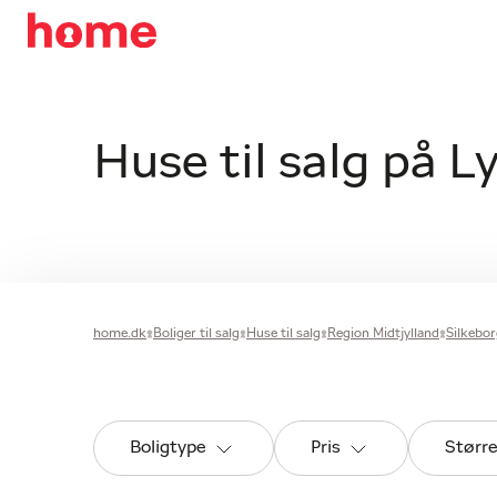
Huse til salg på L
home.dk
Boliger til salg
Huse til salg
Region Midtjylland
Silkeb
Boligtype
Pris
Størr