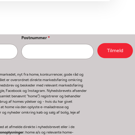
Postnummer
*
Tilmeld
gmarkedet, nyt fra home, konkurrencer, gode råd og
ormålet er overordnet direkte markedsføring omkring
nyhedsbrev og beskeder med relevant markedsføring
ogle, Facebook og Instagram. Nyhedsbrevets afsender
(samlet benævnt "home") registrerer og behandler
rug af homes ydelser og - hvis du har givet
 at home via den oplyste e-mailadresse og
og nyheder omkring køb og salg af bolig, leje af
d at afmelde direkte i nyhedsbrevet eller i de
sonoplysninger:
home a/s og relevante home-