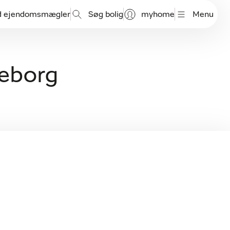
d ejendomsmægler
Søg bolig
myhome
Menu
keborg