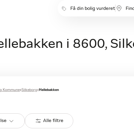
Få din bolig vurderet
Fin
ellebakken i 8600, Sil
org Kommune
Silkeborg
Hellebakken
else
Alle filtre