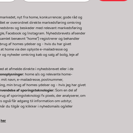
gmarkedet, nyt fra home, konkurrencer, gode råd og
ormålet er overordnet direkte markedsføring omkring
nyhedsbrev og beskeder med relevant markedsføring
ogle, Facebook og Instagram. Nyhedsbrevets afsender
(samlet benævnt "home") registrerer og behandler
rug af homes ydelser og - hvis du har givet
 at home via den oplyste e-mailadresse og
og nyheder omkring køb og salg af bolig, leje af
d at afmelde direkte i nyhedsbrevet eller i de
sonoplysninger:
home a/s og relevante home-
m mit navn, e-mailadresse, postnummer,
ng, min brug af homes ydelser og - hvis jeg har givet
nvendelse af sporingsteknologier:
Som en del af
g af sporingsteknologi fx pixels, der analyserer, om
ls også får adgang til information om udstyr,
år du tilgår og klikker i nyhedsmails og/eller
k
her