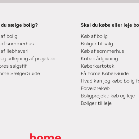
 du sælge bolig?
Skal du købe eller leje bo
 af bolig
Køb af bolig
 af sommerhus
Boliger til salg
 af liebhaveri
Køb af sommerhus
 og udlejning af projekter
Køberrådgivning
ores salgsfif
Køberkartotek
home SælgerGuide
Få home KøberGuide
Hvad kan jeg købe bolig f
Forældrekøb
Boligprojekt: køb og leje
Boliger til leje