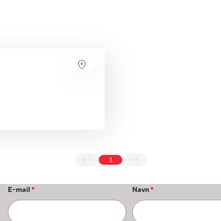
1
E-mail
*
Navn
*