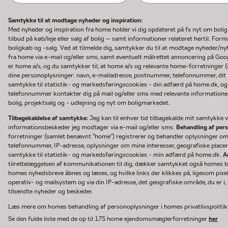
Samtykke til at modtage nyheder og inspiration:
Med nyheder og inspiration fra home holder vi dig opdateret på fx nyt om boli
tilbud på køb/leje eller salg af bolig – samt informationer relateret hertil. F
boligkøb og -salg. Ved at tilmelde dig, samtykker du til at modtage nyheder/
fra home via e-mail og/eller sms, samt eventuelt målrettet annoncering på Go
er home a/s, og du samtykker til, at home a/s og relevante home-forretninger 
dine personoplysninger: navn, e-mailadresse, postnummer, telefonnummer, dit b
samtykke til statistik- og markedsføringscookies - din adfærd på home.dk, og
telefonnummer kontakter dig på mail og/eller sms med relevante informationer 
bolig, projektsalg og - udlejning og nyt om boligmarkedet.
Tilbagekaldelse af samtykke:
Jeg kan til enhver tid tilbagekalde mit samtykke ve
informationsbeskeder jeg modtager via e-mail og/eller sms.
Behandling af per
forretninger (samlet benævnt "home") registrerer og behandler oplysninger o
telefonnummer, IP-adresse, oplysninger om mine interesser, geografiske placeri
samtykke til statistik- og markedsføringscookies - min adfærd på home.dk.
A
tilrettelæggelsen af kommunikationen til dig, dækker samtykket også homes bru
homes nyhedsbreve åbnes og læses, og hvilke links der klikkes på, ligesom pixe
operativ- og mailsystem og via din IP-adresse, det geografiske område, du er i, n
tilsendte nyheder og beskeder.
Læs mere om homes behandling af personoplysninger i homes privatlivspoliti
Se den fulde liste med de op til 175 home ejendomsmæglerforretninger
her