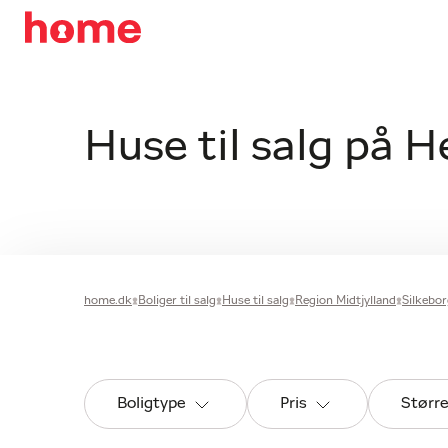
Huse til salg på H
home.dk
Boliger til salg
Huse til salg
Region Midtjylland
Silkeb
Boligtype
Pris
Størr