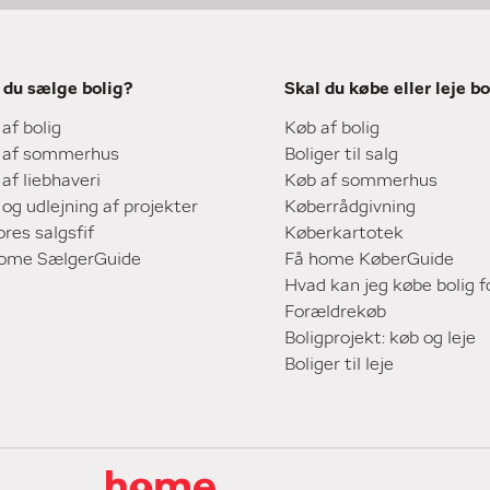
 du sælge bolig?
Skal du købe eller leje bo
 af bolig
Køb af bolig
 af sommerhus
Boliger til salg
 af liebhaveri
Køb af sommerhus
 og udlejning af projekter
Køberrådgivning
ores salgsfif
Køberkartotek
home SælgerGuide
Få home KøberGuide
Hvad kan jeg købe bolig f
Forældrekøb
Boligprojekt: køb og leje
Boliger til leje