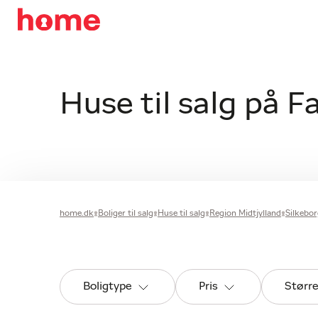
Huse til salg på F
home.dk
Boliger til salg
Huse til salg
Region Midtjylland
Silkeb
Boligtype
Pris
Størr