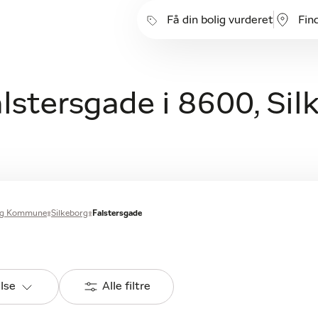
Få din bolig vurderet
Fin
alstersgade i 8600, Si
org Kommune
Silkeborg
Falstersgade
else
Alle filtre