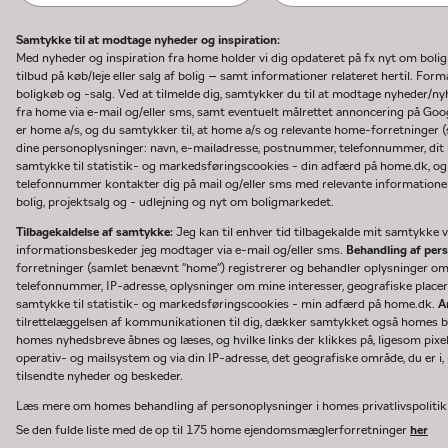
Samtykke til at modtage nyheder og inspiration:
Med nyheder og inspiration fra home holder vi dig opdateret på fx nyt om boli
tilbud på køb/leje eller salg af bolig – samt informationer relateret hertil. F
boligkøb og -salg. Ved at tilmelde dig, samtykker du til at modtage nyheder/
fra home via e-mail og/eller sms, samt eventuelt målrettet annoncering på Go
er home a/s, og du samtykker til, at home a/s og relevante home-forretninger 
dine personoplysninger: navn, e-mailadresse, postnummer, telefonnummer, dit b
samtykke til statistik- og markedsføringscookies - din adfærd på home.dk, og
telefonnummer kontakter dig på mail og/eller sms med relevante informationer 
bolig, projektsalg og - udlejning og nyt om boligmarkedet.
Tilbagekaldelse af samtykke:
Jeg kan til enhver tid tilbagekalde mit samtykke ve
informationsbeskeder jeg modtager via e-mail og/eller sms.
Behandling af per
forretninger (samlet benævnt "home") registrerer og behandler oplysninger o
telefonnummer, IP-adresse, oplysninger om mine interesser, geografiske placeri
samtykke til statistik- og markedsføringscookies - min adfærd på home.dk.
A
tilrettelæggelsen af kommunikationen til dig, dækker samtykket også homes bru
homes nyhedsbreve åbnes og læses, og hvilke links der klikkes på, ligesom pixe
operativ- og mailsystem og via din IP-adresse, det geografiske område, du er i, n
tilsendte nyheder og beskeder.
Læs mere om homes behandling af personoplysninger i homes privatlivspoliti
Se den fulde liste med de op til 175 home ejendomsmæglerforretninger
her