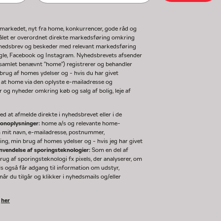
gmarkedet, nyt fra home, konkurrencer, gode råd og
ormålet er overordnet direkte markedsføring omkring
nyhedsbrev og beskeder med relevant markedsføring
ogle, Facebook og Instagram. Nyhedsbrevets afsender
(samlet benævnt "home") registrerer og behandler
rug af homes ydelser og - hvis du har givet
 at home via den oplyste e-mailadresse og
og nyheder omkring køb og salg af bolig, leje af
d at afmelde direkte i nyhedsbrevet eller i de
sonoplysninger:
home a/s og relevante home-
m mit navn, e-mailadresse, postnummer,
ng, min brug af homes ydelser og - hvis jeg har givet
nvendelse af sporingsteknologier:
Som en del af
g af sporingsteknologi fx pixels, der analyserer, om
ls også får adgang til information om udstyr,
år du tilgår og klikker i nyhedsmails og/eller
k
her