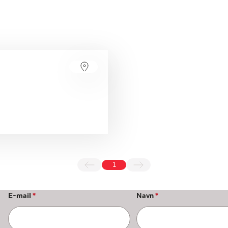
1
E-mail
*
Navn
*