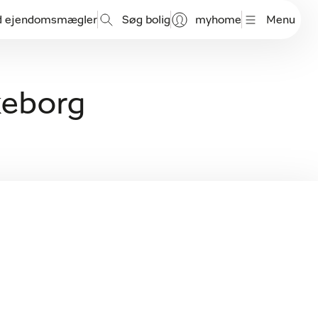
d ejendomsmægler
Søg bolig
myhome
Menu
lkeborg