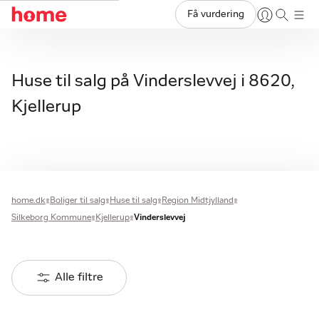
Få vurdering
Huse til salg på Vinderslevvej i 8620,
Kjellerup
home.dk
Boliger til salg
Huse til salg
Region Midtjylland
Silkeborg Kommune
Kjellerup
Vinderslevvej
Alle filtre