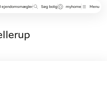
d ejendomsmægler
Søg bolig
myhome
Menu
ellerup