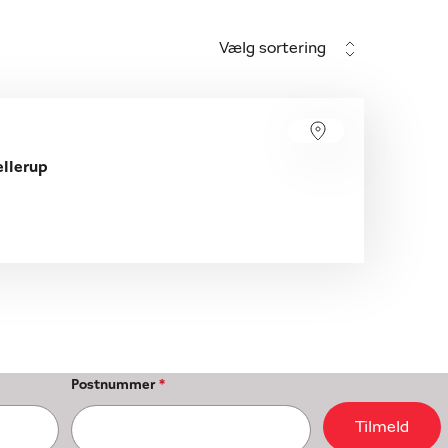
Vælg sortering
llerup
Postnummer
*
Tilmeld