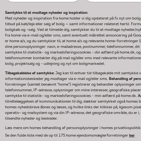
Samtykke til at modtage nyheder og inspiration:
Med nyheder og inspiration fra home holder vi dig opdateret på fx nyt om boli
tilbud på køb/leje eller salg af bolig – samt informationer relateret hertil. F
boligkøb og -salg. Ved at tilmelde dig, samtykker du til at modtage nyheder/
fra home via e-mail og/eller sms, samt eventuelt målrettet annoncering på Go
er home a/s, og du samtykker til, at home a/s og relevante home-forretninger 
dine personoplysninger: navn, e-mailadresse, postnummer, telefonnummer, dit b
samtykke til statistik- og markedsføringscookies - din adfærd på home.dk, og
telefonnummer kontakter dig på mail og/eller sms med relevante informationer 
bolig, projektsalg og - udlejning og nyt om boligmarkedet.
Tilbagekaldelse af samtykke:
Jeg kan til enhver tid tilbagekalde mit samtykke ve
informationsbeskeder jeg modtager via e-mail og/eller sms.
Behandling af per
forretninger (samlet benævnt "home") registrerer og behandler oplysninger o
telefonnummer, IP-adresse, oplysninger om mine interesser, geografiske placeri
samtykke til statistik- og markedsføringscookies - min adfærd på home.dk.
A
tilrettelæggelsen af kommunikationen til dig, dækker samtykket også homes bru
homes nyhedsbreve åbnes og læses, og hvilke links der klikkes på, ligesom pixe
operativ- og mailsystem og via din IP-adresse, det geografiske område, du er i, n
tilsendte nyheder og beskeder.
Læs mere om homes behandling af personoplysninger i homes privatlivspoliti
Se den fulde liste med de op til 175 home ejendomsmæglerforretninger
her