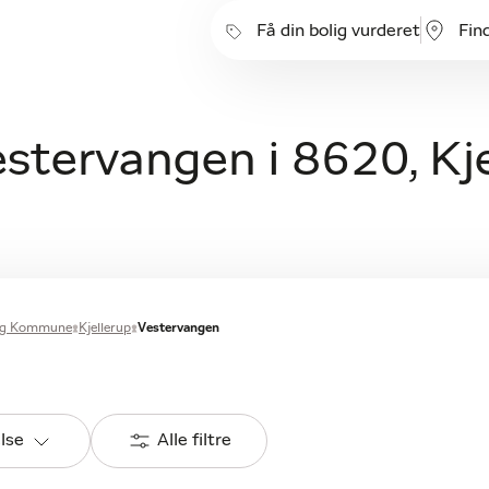
Få din bolig vurderet
Fin
estervangen i 8620, Kj
org Kommune
Kjellerup
Vestervangen
else
Alle filtre