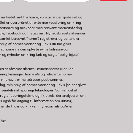
gmarkedet, nyt fra home, konkurrencer, gode råd og
ormålet er overordnet direkte markedsføring omkring
nyhedsbrev og beskeder med relevant markedsføring
ogle, Facebook og Instagram. Nyhedsbrevets afsender
(samlet benævnt "home") registrerer og behandler
rug af homes ydelser og - hvis du har givet
 at home via den oplyste e-mailadresse og
og nyheder omkring køb og salg af bolig, leje af
d at afmelde direkte i nyhedsbrevet eller i de
sonoplysninger:
home a/s og relevante home-
m mit navn, e-mailadresse, postnummer,
ng, min brug af homes ydelser og - hvis jeg har givet
nvendelse af sporingsteknologier:
Som en del af
g af sporingsteknologi fx pixels, der analyserer, om
ls også får adgang til information om udstyr,
år du tilgår og klikker i nyhedsmails og/eller
k
her