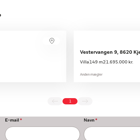
p
Vestervangen 9, 8620 Kje
Villa
149 m2
1.695.000 kr.
Anden mægler
1
E-mail
*
Navn
*