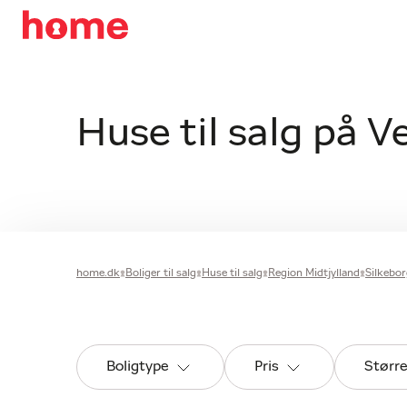
Huse til salg på V
home.dk
Boliger til salg
Huse til salg
Region Midtjylland
Silkeb
Boligtype
Pris
Størr