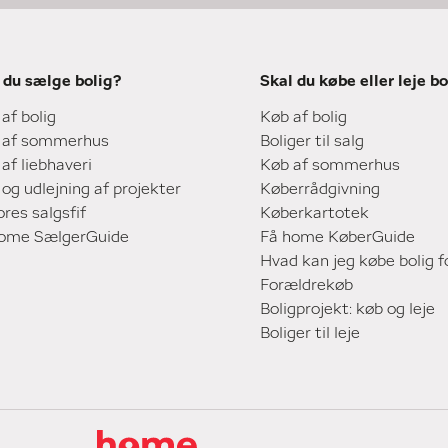
 du sælge bolig?
Skal du købe eller leje bo
 af bolig
Køb af bolig
 af sommerhus
Boliger til salg
 af liebhaveri
Køb af sommerhus
 og udlejning af projekter
Køberrådgivning
ores salgsfif
Køberkartotek
home SælgerGuide
Få home KøberGuide
Hvad kan jeg købe bolig f
Forældrekøb
Boligprojekt: køb og leje
Boliger til leje