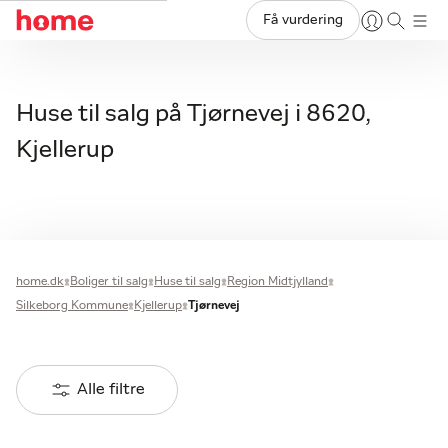
Få vurdering
Huse til salg på Tjørnevej i 8620,
Kjellerup
home.dk
Boliger til salg
Huse til salg
Region Midtjylland
Silkeborg Kommune
Kjellerup
Tjørnevej
Alle filtre