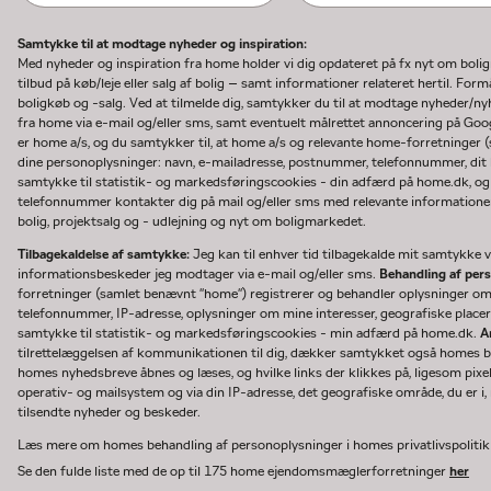
Samtykke til at modtage nyheder og inspiration:
Med nyheder og inspiration fra home holder vi dig opdateret på fx nyt om boli
tilbud på køb/leje eller salg af bolig – samt informationer relateret hertil. F
boligkøb og -salg. Ved at tilmelde dig, samtykker du til at modtage nyheder/
fra home via e-mail og/eller sms, samt eventuelt målrettet annoncering på Go
er home a/s, og du samtykker til, at home a/s og relevante home-forretninger 
dine personoplysninger: navn, e-mailadresse, postnummer, telefonnummer, dit b
samtykke til statistik- og markedsføringscookies - din adfærd på home.dk, og
telefonnummer kontakter dig på mail og/eller sms med relevante informationer 
bolig, projektsalg og - udlejning og nyt om boligmarkedet.
Tilbagekaldelse af samtykke:
Jeg kan til enhver tid tilbagekalde mit samtykke ve
informationsbeskeder jeg modtager via e-mail og/eller sms.
Behandling af per
forretninger (samlet benævnt "home") registrerer og behandler oplysninger o
telefonnummer, IP-adresse, oplysninger om mine interesser, geografiske placeri
samtykke til statistik- og markedsføringscookies - min adfærd på home.dk.
A
tilrettelæggelsen af kommunikationen til dig, dækker samtykket også homes bru
homes nyhedsbreve åbnes og læses, og hvilke links der klikkes på, ligesom pixe
operativ- og mailsystem og via din IP-adresse, det geografiske område, du er i, n
tilsendte nyheder og beskeder.
Læs mere om homes behandling af personoplysninger i homes privatlivspoliti
Se den fulde liste med de op til 175 home ejendomsmæglerforretninger
her