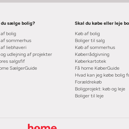
 du sælge bolig?
Skal du købe eller leje bo
 af bolig
Køb af bolig
 af sommerhus
Boliger til salg
 af liebhaveri
Køb af sommerhus
 og udlejning af projekter
Køberrådgivning
ores salgsfif
Køberkartotek
home SælgerGuide
Få home KøberGuide
Hvad kan jeg købe bolig f
Forældrekøb
Boligprojekt: køb og leje
Boliger til leje