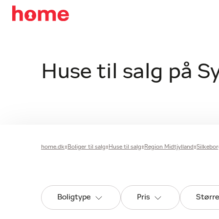
Huse til salg på S
home.dk
Boliger til salg
Huse til salg
Region Midtjylland
Silkeb
Boligtype
Pris
Størr