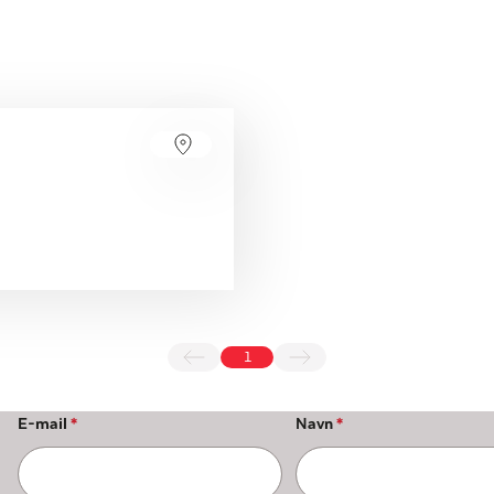
1
E-mail
*
Navn
*