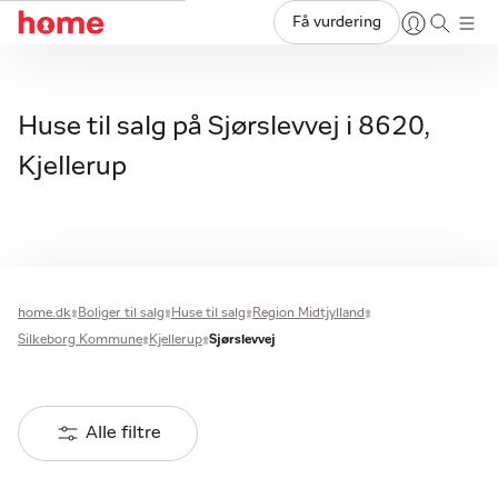
Få vurdering
Huse til salg på Sjørslevvej i 8620,
Kjellerup
home.dk
Boliger til salg
Huse til salg
Region Midtjylland
Silkeborg Kommune
Kjellerup
Sjørslevvej
Alle filtre