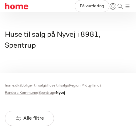
Få vurdering
Huse til salg på Nyvej i 8981,
Spentrup
home.dk
Boliger til salg
Huse til salg
Region Midtjylland
Randers Kommune
Spentrup
Nyvej
Alle filtre