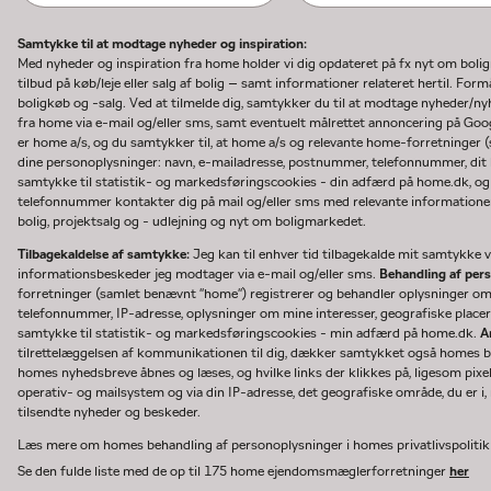
Samtykke til at modtage nyheder og inspiration:
Med nyheder og inspiration fra home holder vi dig opdateret på fx nyt om boli
tilbud på køb/leje eller salg af bolig – samt informationer relateret hertil. F
boligkøb og -salg. Ved at tilmelde dig, samtykker du til at modtage nyheder/
fra home via e-mail og/eller sms, samt eventuelt målrettet annoncering på Go
er home a/s, og du samtykker til, at home a/s og relevante home-forretninger 
dine personoplysninger: navn, e-mailadresse, postnummer, telefonnummer, dit b
samtykke til statistik- og markedsføringscookies - din adfærd på home.dk, og
telefonnummer kontakter dig på mail og/eller sms med relevante informationer 
bolig, projektsalg og - udlejning og nyt om boligmarkedet.
Tilbagekaldelse af samtykke:
Jeg kan til enhver tid tilbagekalde mit samtykke ve
informationsbeskeder jeg modtager via e-mail og/eller sms.
Behandling af per
forretninger (samlet benævnt "home") registrerer og behandler oplysninger o
telefonnummer, IP-adresse, oplysninger om mine interesser, geografiske placeri
samtykke til statistik- og markedsføringscookies - min adfærd på home.dk.
A
tilrettelæggelsen af kommunikationen til dig, dækker samtykket også homes bru
homes nyhedsbreve åbnes og læses, og hvilke links der klikkes på, ligesom pixe
operativ- og mailsystem og via din IP-adresse, det geografiske område, du er i, n
tilsendte nyheder og beskeder.
Læs mere om homes behandling af personoplysninger i homes privatlivspoliti
Se den fulde liste med de op til 175 home ejendomsmæglerforretninger
her