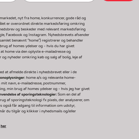
gmarkedet, nyt fra home, konkurrencer, gode råd og
ormålet er overordnet direkte markedsføring omkring
nyhedsbrev og beskeder med relevant markedsføring
ogle, Facebook og Instagram. Nyhedsbrevets afsender
(samlet benævnt "home") registrerer og behandler
rug af homes ydelser og - hvis du har givet
 at home via den oplyste e-mailadresse og
og nyheder omkring køb og salg af bolig, leje af
d at afmelde direkte i nyhedsbrevet eller i de
sonoplysninger:
home a/s og relevante home-
m mit navn, e-mailadresse, postnummer,
ng, min brug af homes ydelser og - hvis jeg har givet
nvendelse af sporingsteknologier:
Som en del af
g af sporingsteknologi fx pixels, der analyserer, om
ls også får adgang til information om udstyr,
år du tilgår og klikker i nyhedsmails og/eller
k
her