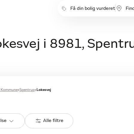
Få din bolig vurderet
Fin
okesvej i 8981, Spentr
s Kommune
Spentrup
Lokesvej
else
Alle filtre