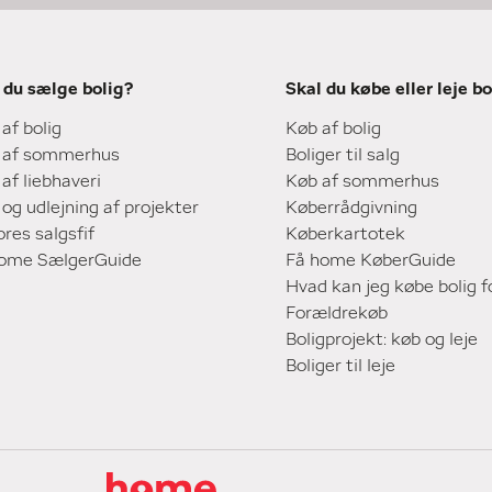
 du sælge bolig?
Skal du købe eller leje bo
 af bolig
Køb af bolig
 af sommerhus
Boliger til salg
 af liebhaveri
Køb af sommerhus
 og udlejning af projekter
Køberrådgivning
ores salgsfif
Køberkartotek
home SælgerGuide
Få home KøberGuide
Hvad kan jeg købe bolig f
Forældrekøb
Boligprojekt: køb og leje
Boliger til leje