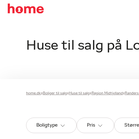
Huse til salg på L
home.dk
Boliger til salg
Huse til salg
Region Midtjylland
Rander
Boligtype
Pris
Størr