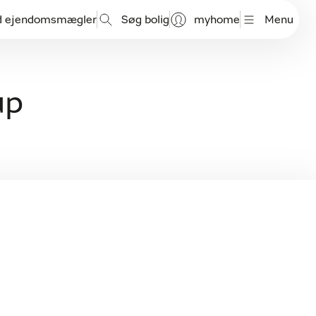
d ejendomsmægler
Søg bolig
myhome
Menu
up