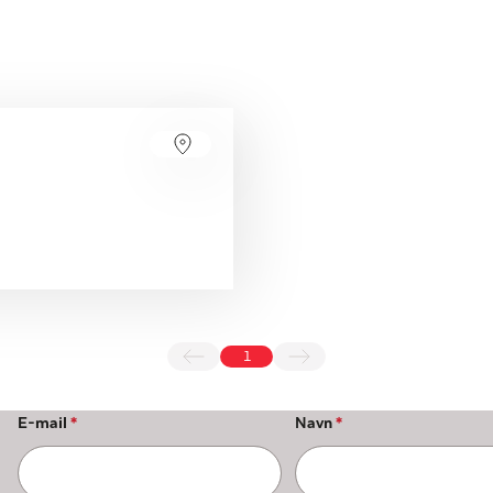
1
E-mail
*
Navn
*