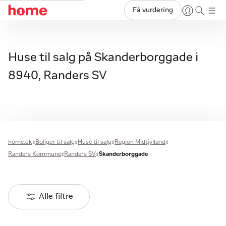
Få vurdering
Huse til salg på Skanderborggade i
8940, Randers SV
home.dk
Boliger til salg
Huse til salg
Region Midtjylland
Randers Kommune
Randers SV
Skanderborggade
Alle filtre