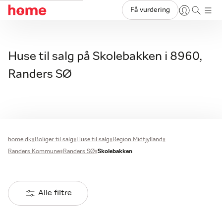
Få vurdering
Huse til salg på Skolebakken i 8960,
Randers SØ
home.dk
Boliger til salg
Huse til salg
Region Midtjylland
Randers Kommune
Randers SØ
Skolebakken
Alle filtre