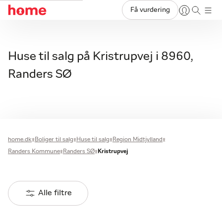
Få vurdering
Huse til salg på Kristrupvej i 8960,
Randers SØ
home.dk
Boliger til salg
Huse til salg
Region Midtjylland
Randers Kommune
Randers SØ
Kristrupvej
Alle filtre