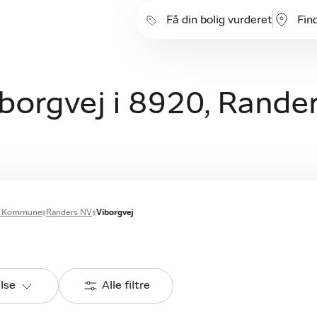
Få din bolig vurderet
Fin
iborgvej i 8920, Rande
s Kommune
Randers NV
Viborgvej
else
Alle filtre