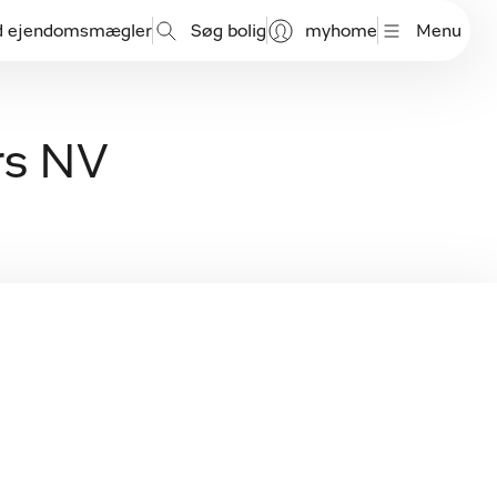
d ejendomsmægler
Søg bolig
myhome
Menu
rs NV