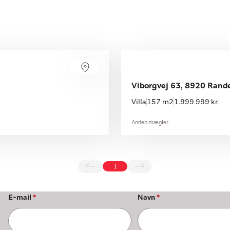
Viborgvej 63, 8920 Rand
Villa
157 m2
1.999.999 kr.
Anden mægler
1
E-mail
*
Navn
*