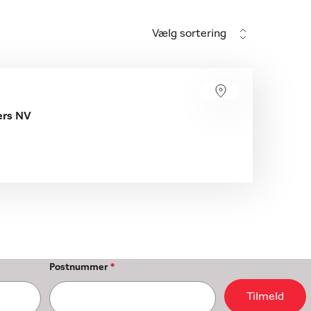
Vælg sortering
ers NV
Postnummer
*
Tilmeld