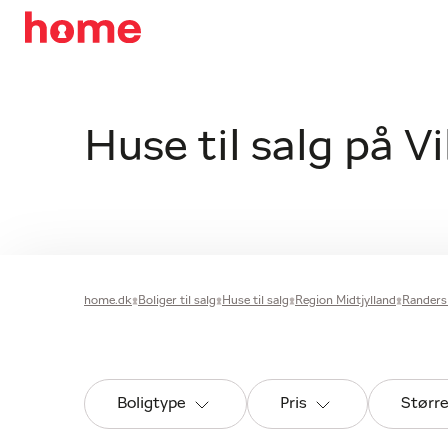
Huse til salg på V
home.dk
Boliger til salg
Huse til salg
Region Midtjylland
Rander
Boligtype
Pris
Størr