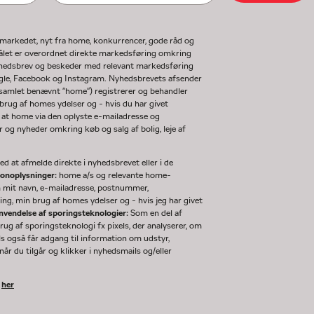
gmarkedet, nyt fra home, konkurrencer, gode råd og
ormålet er overordnet direkte markedsføring omkring
nyhedsbrev og beskeder med relevant markedsføring
ogle, Facebook og Instagram. Nyhedsbrevets afsender
(samlet benævnt "home") registrerer og behandler
rug af homes ydelser og - hvis du har givet
 at home via den oplyste e-mailadresse og
og nyheder omkring køb og salg af bolig, leje af
d at afmelde direkte i nyhedsbrevet eller i de
sonoplysninger:
home a/s og relevante home-
m mit navn, e-mailadresse, postnummer,
ng, min brug af homes ydelser og - hvis jeg har givet
nvendelse af sporingsteknologier:
Som en del af
g af sporingsteknologi fx pixels, der analyserer, om
ls også får adgang til information om udstyr,
år du tilgår og klikker i nyhedsmails og/eller
k
her