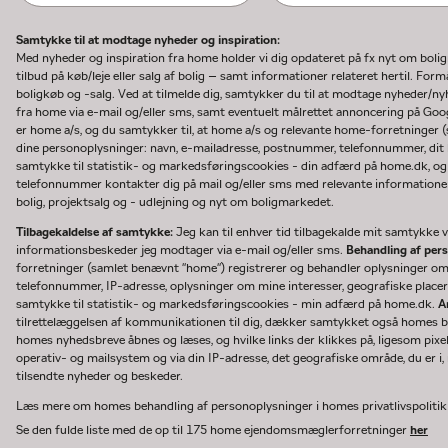
Samtykke til at modtage nyheder og inspiration:
Med nyheder og inspiration fra home holder vi dig opdateret på fx nyt om boli
tilbud på køb/leje eller salg af bolig – samt informationer relateret hertil. F
boligkøb og -salg. Ved at tilmelde dig, samtykker du til at modtage nyheder/
fra home via e-mail og/eller sms, samt eventuelt målrettet annoncering på Go
er home a/s, og du samtykker til, at home a/s og relevante home-forretninger 
dine personoplysninger: navn, e-mailadresse, postnummer, telefonnummer, dit b
samtykke til statistik- og markedsføringscookies - din adfærd på home.dk, og
telefonnummer kontakter dig på mail og/eller sms med relevante informationer 
bolig, projektsalg og - udlejning og nyt om boligmarkedet.
Tilbagekaldelse af samtykke:
Jeg kan til enhver tid tilbagekalde mit samtykke ve
informationsbeskeder jeg modtager via e-mail og/eller sms.
Behandling af per
forretninger (samlet benævnt "home") registrerer og behandler oplysninger o
telefonnummer, IP-adresse, oplysninger om mine interesser, geografiske placeri
samtykke til statistik- og markedsføringscookies - min adfærd på home.dk.
A
tilrettelæggelsen af kommunikationen til dig, dækker samtykket også homes bru
homes nyhedsbreve åbnes og læses, og hvilke links der klikkes på, ligesom pixe
operativ- og mailsystem og via din IP-adresse, det geografiske område, du er i, n
tilsendte nyheder og beskeder.
Læs mere om homes behandling af personoplysninger i homes privatlivspoliti
Se den fulde liste med de op til 175 home ejendomsmæglerforretninger
her