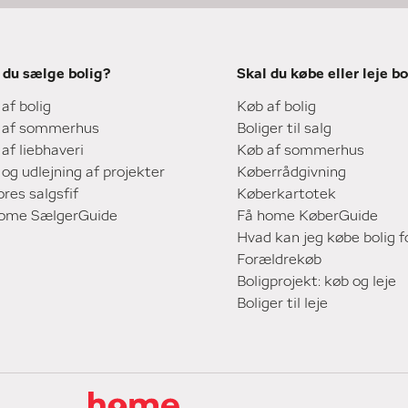
 du sælge bolig?
Skal du købe eller leje bo
 af bolig
Køb af bolig
 af sommerhus
Boliger til salg
 af liebhaveri
Køb af sommerhus
 og udlejning af projekter
Køberrådgivning
ores salgsfif
Køberkartotek
home SælgerGuide
Få home KøberGuide
Hvad kan jeg købe bolig f
Forældrekøb
Boligprojekt: køb og leje
Boliger til leje