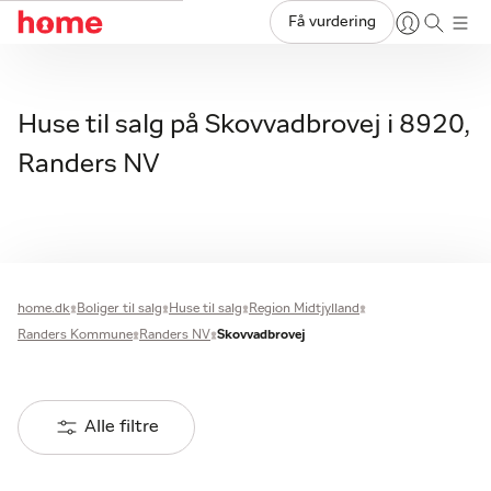
Få vurdering
Huse til salg på Skovvadbrovej i 8920,
Randers NV
home.dk
Boliger til salg
Huse til salg
Region Midtjylland
Randers Kommune
Randers NV
Skovvadbrovej
Alle filtre