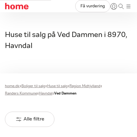
Få vurdering
Huse til salg på Ved Dammen i 8970,
Havndal
home.dk
Boliger til salg
Huse til salg
Region Midtjylland
Randers Kommune
Havndal
Ved Dammen
Alle filtre