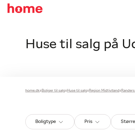
Huse til salg på 
home.dk
Boliger til salg
Huse til salg
Region Midtjylland
Rander
Boligtype
Pris
Størr