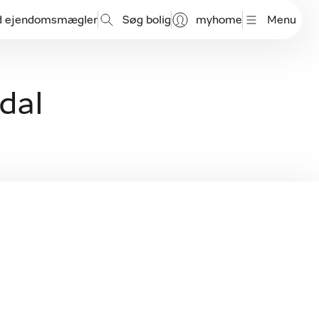
d ejendomsmægler
Søg bolig
myhome
Menu
ndal