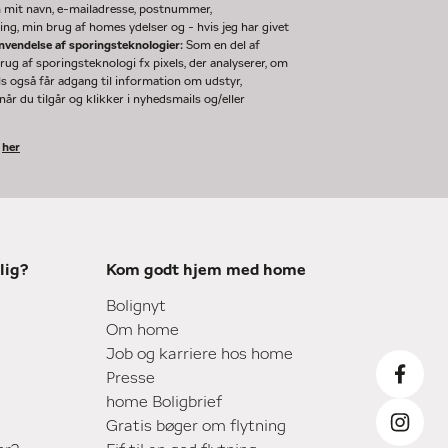
m mit navn, e-mailadresse, postnummer,
ng, min brug af homes ydelser og - hvis jeg har givet
nvendelse af sporingsteknologier:
Som en del af
g af sporingsteknologi fx pixels, der analyserer, om
ls også får adgang til information om udstyr,
år du tilgår og klikker i nyhedsmails og/eller
k
her
lig?
Kom godt hjem med home
Bolignyt
Om home
Job og karriere hos home
Presse
home Boligbrief
Gratis bøger om flytning