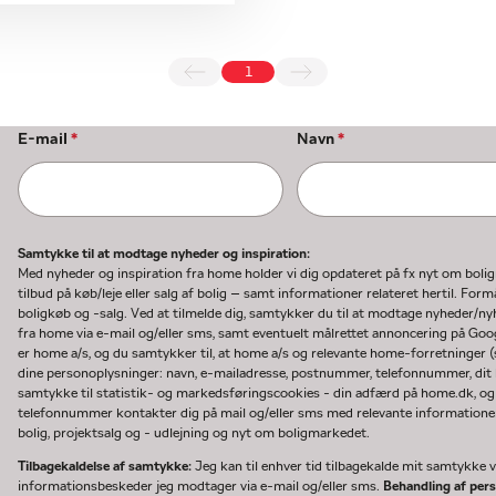
1
E-mail
*
Navn
*
Samtykke til at modtage nyheder og inspiration:
Med nyheder og inspiration fra home holder vi dig opdateret på fx nyt om boli
tilbud på køb/leje eller salg af bolig – samt informationer relateret hertil. F
boligkøb og -salg. Ved at tilmelde dig, samtykker du til at modtage nyheder/
fra home via e-mail og/eller sms, samt eventuelt målrettet annoncering på Go
er home a/s, og du samtykker til, at home a/s og relevante home-forretninger 
dine personoplysninger: navn, e-mailadresse, postnummer, telefonnummer, dit b
samtykke til statistik- og markedsføringscookies - din adfærd på home.dk, og
telefonnummer kontakter dig på mail og/eller sms med relevante informationer 
bolig, projektsalg og - udlejning og nyt om boligmarkedet.
Tilbagekaldelse af samtykke:
Jeg kan til enhver tid tilbagekalde mit samtykke ve
informationsbeskeder jeg modtager via e-mail og/eller sms.
Behandling af per