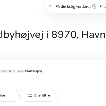
Få din bolig vurderet
Fin
Udbyhøjvej i 8970, Hav
s Kommune
Havndal
Udbyhøjvej
else
Alle filtre