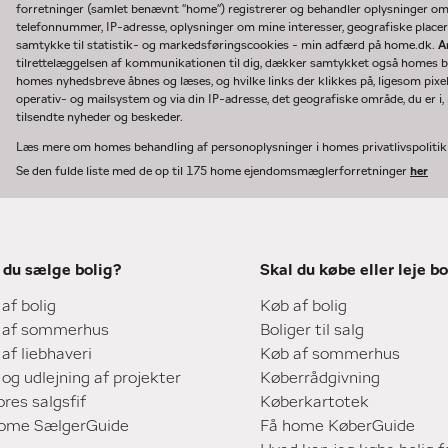
forretninger (samlet benævnt "home") registrerer og behandler oplysninger o
telefonnummer, IP-adresse, oplysninger om mine interesser, geografiske placeri
samtykke til statistik- og markedsføringscookies - min adfærd på home.dk.
A
tilrettelæggelsen af kommunikationen til dig, dækker samtykket også homes bru
homes nyhedsbreve åbnes og læses, og hvilke links der klikkes på, ligesom pixe
operativ- og mailsystem og via din IP-adresse, det geografiske område, du er i, n
tilsendte nyheder og beskeder.
Læs mere om homes behandling af personoplysninger i homes privatlivspoliti
Se den fulde liste med de op til 175 home ejendomsmæglerforretninger
her
 du sælge bolig?
Skal du købe eller leje bo
 af bolig
Køb af bolig
 af sommerhus
Boliger til salg
 af liebhaveri
Køb af sommerhus
 og udlejning af projekter
Køberrådgivning
ores salgsfif
Køberkartotek
home SælgerGuide
Få home KøberGuide