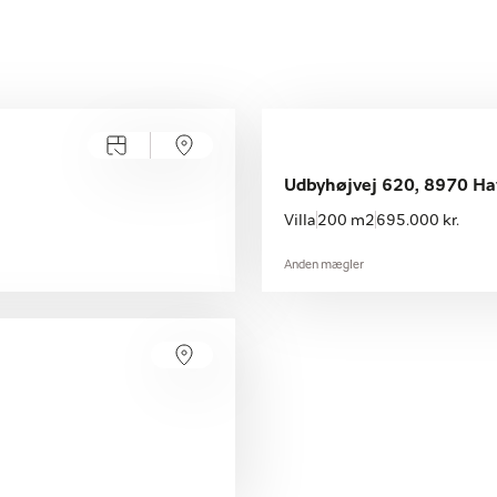
Udbyhøjvej 620, 8970 Ha
Villa
200 m2
695.000 kr.
Anden mægler