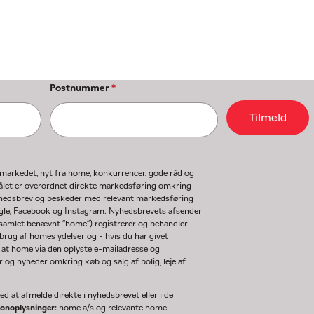
Postnummer
*
Tilmeld
gmarkedet, nyt fra home, konkurrencer, gode råd og
ormålet er overordnet direkte markedsføring omkring
nyhedsbrev og beskeder med relevant markedsføring
ogle, Facebook og Instagram. Nyhedsbrevets afsender
(samlet benævnt "home") registrerer og behandler
rug af homes ydelser og - hvis du har givet
 at home via den oplyste e-mailadresse og
og nyheder omkring køb og salg af bolig, leje af
d at afmelde direkte i nyhedsbrevet eller i de
sonoplysninger:
home a/s og relevante home-