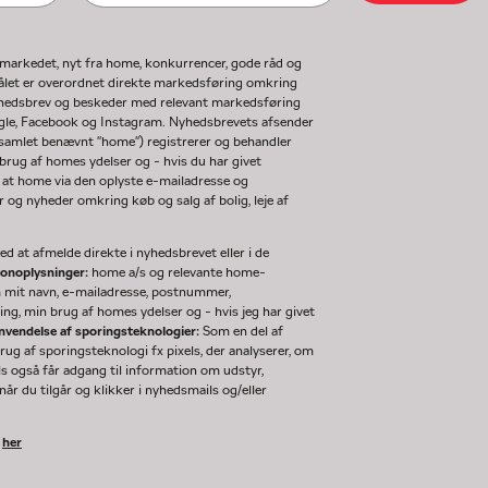
gmarkedet, nyt fra home, konkurrencer, gode råd og
ormålet er overordnet direkte markedsføring omkring
nyhedsbrev og beskeder med relevant markedsføring
ogle, Facebook og Instagram. Nyhedsbrevets afsender
(samlet benævnt "home") registrerer og behandler
rug af homes ydelser og - hvis du har givet
 at home via den oplyste e-mailadresse og
og nyheder omkring køb og salg af bolig, leje af
d at afmelde direkte i nyhedsbrevet eller i de
sonoplysninger:
home a/s og relevante home-
m mit navn, e-mailadresse, postnummer,
ng, min brug af homes ydelser og - hvis jeg har givet
nvendelse af sporingsteknologier:
Som en del af
g af sporingsteknologi fx pixels, der analyserer, om
ls også får adgang til information om udstyr,
år du tilgår og klikker i nyhedsmails og/eller
k
her