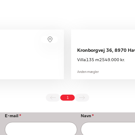
Kronborgvej 36, 8970 Ha
Villa
135 m2
549.000 kr.
Anden mægler
1
E-mail
*
Navn
*