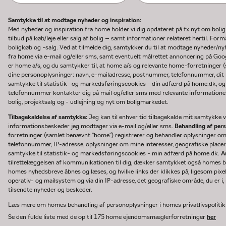
Samtykke til at modtage nyheder og inspiration:
Med nyheder og inspiration fra home holder vi dig opdateret på fx nyt om boli
tilbud på køb/leje eller salg af bolig – samt informationer relateret hertil. F
boligkøb og -salg. Ved at tilmelde dig, samtykker du til at modtage nyheder/
fra home via e-mail og/eller sms, samt eventuelt målrettet annoncering på Go
er home a/s, og du samtykker til, at home a/s og relevante home-forretninger 
dine personoplysninger: navn, e-mailadresse, postnummer, telefonnummer, dit b
samtykke til statistik- og markedsføringscookies - din adfærd på home.dk, og
telefonnummer kontakter dig på mail og/eller sms med relevante informationer 
bolig, projektsalg og - udlejning og nyt om boligmarkedet.
Tilbagekaldelse af samtykke:
Jeg kan til enhver tid tilbagekalde mit samtykke ve
informationsbeskeder jeg modtager via e-mail og/eller sms.
Behandling af per
forretninger (samlet benævnt "home") registrerer og behandler oplysninger o
telefonnummer, IP-adresse, oplysninger om mine interesser, geografiske placeri
samtykke til statistik- og markedsføringscookies - min adfærd på home.dk.
A
tilrettelæggelsen af kommunikationen til dig, dækker samtykket også homes bru
homes nyhedsbreve åbnes og læses, og hvilke links der klikkes på, ligesom pixe
operativ- og mailsystem og via din IP-adresse, det geografiske område, du er i, n
tilsendte nyheder og beskeder.
Læs mere om homes behandling af personoplysninger i homes privatlivspoliti
Se den fulde liste med de op til 175 home ejendomsmæglerforretninger
her