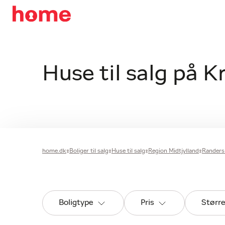
Huse til salg på 
home.dk
Boliger til salg
Huse til salg
Region Midtjylland
Rander
Boligtype
Pris
Størr