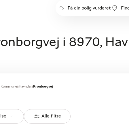
Få din bolig vurderet
Fin
Kronborgvej i 8970, Ha
s Kommune
Havndal
Kronborgvej
else
Alle filtre