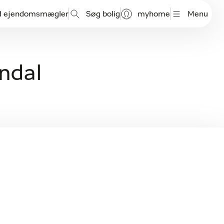
d ejendomsmægler
Søg bolig
myhome
Menu
vndal