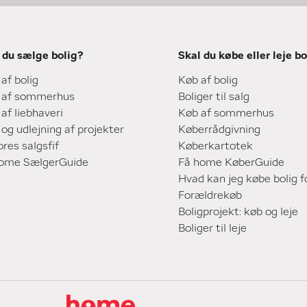
 du sælge bolig?
Skal du købe eller leje bo
 af bolig
Køb af bolig
 af sommerhus
Boliger til salg
 af liebhaveri
Køb af sommerhus
 og udlejning af projekter
Køberrådgivning
ores salgsfif
Køberkartotek
home SælgerGuide
Få home KøberGuide
Hvad kan jeg købe bolig f
Forældrekøb
Boligprojekt: køb og leje
Boliger til leje