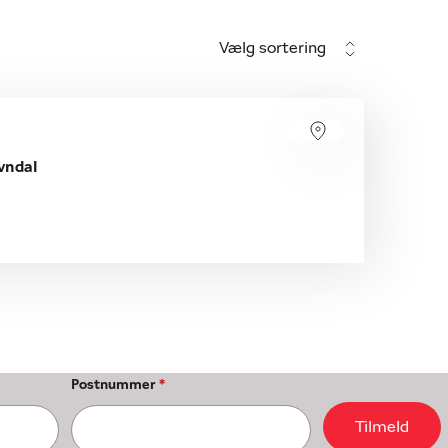
Vælg sortering
vndal
Postnummer
*
Tilmeld