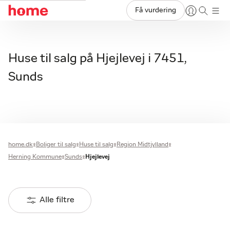
Få vurdering
Huse til salg på Hjejlevej i 7451,
Sunds
home.dk
Boliger til salg
Huse til salg
Region Midtjylland
Herning Kommune
Sunds
Hjejlevej
Alle filtre