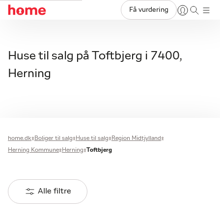
Få vurdering
Huse til salg på Toftbjerg i 7400,
Herning
home.dk
Boliger til salg
Huse til salg
Region Midtjylland
Herning Kommune
Herning
Toftbjerg
Alle filtre