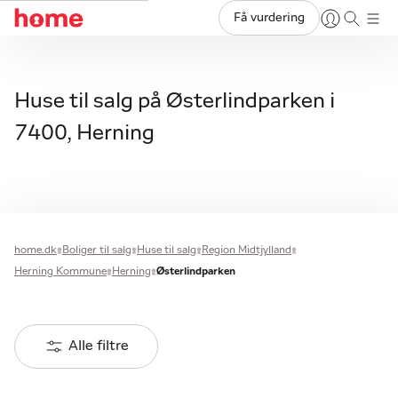
Få vurdering
Huse til salg på Østerlindparken i
7400, Herning
home.dk
Boliger til salg
Huse til salg
Region Midtjylland
Herning Kommune
Herning
Østerlindparken
Alle filtre