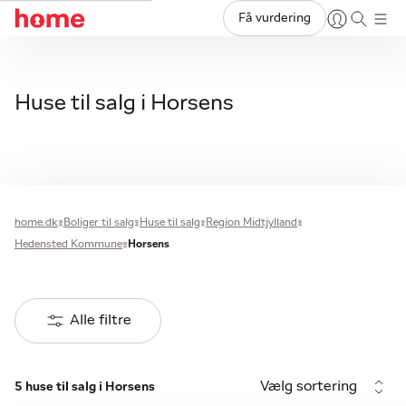
Få vurdering
Huse til salg i Horsens
home.dk
Boliger til salg
Huse til salg
Region Midtjylland
Hedensted Kommune
Horsens
Alle filtre
Vælg sortering
5 huse til salg i Horsens