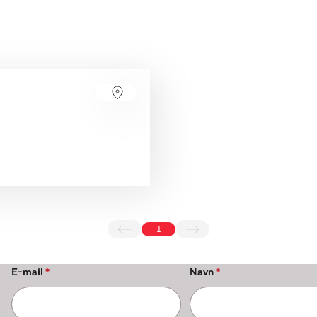
1
E-mail
*
Navn
*