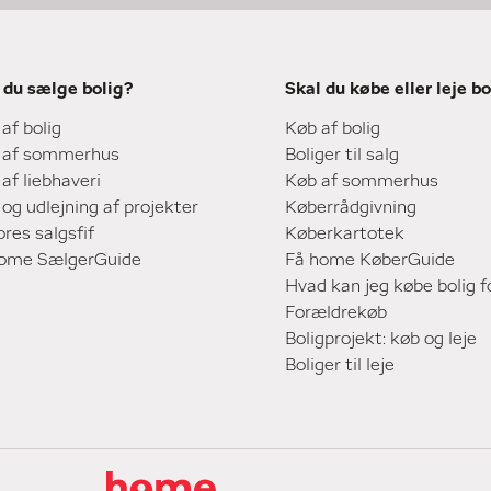
 du sælge bolig?
Skal du købe eller leje bo
 af bolig
Køb af bolig
 af sommerhus
Boliger til salg
 af liebhaveri
Køb af sommerhus
 og udlejning af projekter
Køberrådgivning
ores salgsfif
Køberkartotek
home SælgerGuide
Få home KøberGuide
Hvad kan jeg købe bolig f
Forældrekøb
Boligprojekt: køb og leje
Boliger til leje