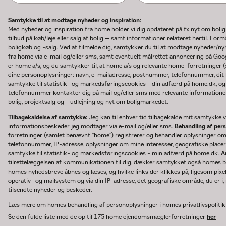
Samtykke til at modtage nyheder og inspiration:
Med nyheder og inspiration fra home holder vi dig opdateret på fx nyt om boli
tilbud på køb/leje eller salg af bolig – samt informationer relateret hertil. F
boligkøb og -salg. Ved at tilmelde dig, samtykker du til at modtage nyheder/
fra home via e-mail og/eller sms, samt eventuelt målrettet annoncering på Go
er home a/s, og du samtykker til, at home a/s og relevante home-forretninger 
dine personoplysninger: navn, e-mailadresse, postnummer, telefonnummer, dit b
samtykke til statistik- og markedsføringscookies - din adfærd på home.dk, og
telefonnummer kontakter dig på mail og/eller sms med relevante informationer 
bolig, projektsalg og - udlejning og nyt om boligmarkedet.
Tilbagekaldelse af samtykke:
Jeg kan til enhver tid tilbagekalde mit samtykke ve
informationsbeskeder jeg modtager via e-mail og/eller sms.
Behandling af per
forretninger (samlet benævnt "home") registrerer og behandler oplysninger o
telefonnummer, IP-adresse, oplysninger om mine interesser, geografiske placeri
samtykke til statistik- og markedsføringscookies - min adfærd på home.dk.
A
tilrettelæggelsen af kommunikationen til dig, dækker samtykket også homes bru
homes nyhedsbreve åbnes og læses, og hvilke links der klikkes på, ligesom pixe
operativ- og mailsystem og via din IP-adresse, det geografiske område, du er i, n
tilsendte nyheder og beskeder.
Læs mere om homes behandling af personoplysninger i homes privatlivspoliti
Se den fulde liste med de op til 175 home ejendomsmæglerforretninger
her