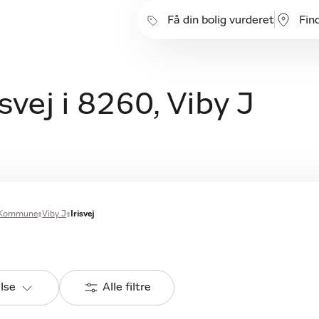
Få din bolig vurderet
Fin
isvej i 8260, Viby J
 Kommune
Viby J
Irisvej
else
Alle filtre