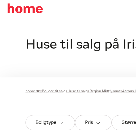
Huse til salg på Ir
home.dk
Boliger til salg
Huse til salg
Region Midtjylland
Aarhus
Boligtype
Pris
Størr