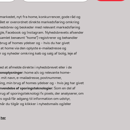
gmarkedet, nyt fra home, konkurrencer, gode råd og
ormålet er overordnet direkte markedsføring omkring
nyhedsbrev og beskeder med relevant markedsføring
ogle, Facebook og Instagram. Nyhedsbrevets afsender
(samlet benævnt "home") registrerer og behandler
rug af homes ydelser og - hvis du har givet
 at home via den oplyste e-mailadresse og
og nyheder omkring køb og salg af bolig, leje af
d at afmelde direkte i nyhedsbrevet eller i de
sonoplysninger:
home a/s og relevante home-
m mit navn, e-mailadresse, postnummer,
ng, min brug af homes ydelser og - hvis jeg har givet
nvendelse af sporingsteknologier:
Som en del af
g af sporingsteknologi fx pixels, der analyserer, om
ls også får adgang til information om udstyr,
år du tilgår og klikker i nyhedsmails og/eller
k
her