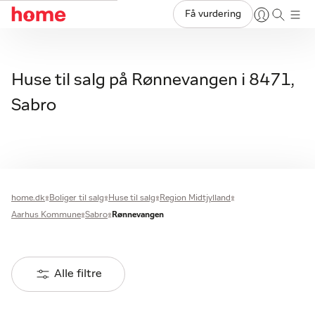
Få vurdering
Huse til salg på Rønnevangen i 8471,
Sabro
home.dk
Boliger til salg
Huse til salg
Region Midtjylland
Aarhus Kommune
Sabro
Rønnevangen
Alle filtre