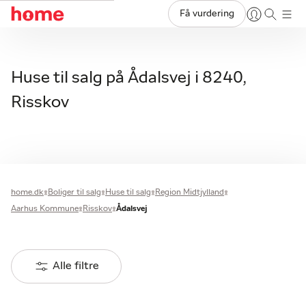
Få vurdering
Huse til salg på Ådalsvej i 8240,
Risskov
home.dk
Boliger til salg
Huse til salg
Region Midtjylland
Aarhus Kommune
Risskov
Ådalsvej
Alle filtre