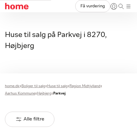
Få vurdering
Huse til salg på Parkvej i 8270,
Højbjerg
home.dk
Boliger til salg
Huse til salg
Region Midtjylland
Aarhus Kommune
Højbjerg
Parkvej
Alle filtre