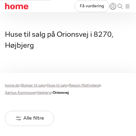
Få vurdering
Huse til salg på Orionsvej i 8270,
Højbjerg
home.dk
Boliger til salg
Huse til salg
Region Midtjylland
Aarhus Kommune
Højbjerg
Orionsvej
Alle filtre