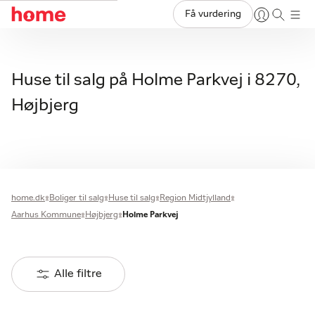
Få vurdering
Huse til salg på Holme Parkvej i 8270,
Højbjerg
home.dk
Boliger til salg
Huse til salg
Region Midtjylland
Aarhus Kommune
Højbjerg
Holme Parkvej
Alle filtre