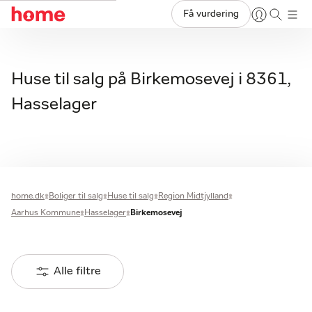
Få vurdering
Huse til salg på Birkemosevej i 8361,
Hasselager
home.dk
Boliger til salg
Huse til salg
Region Midtjylland
Aarhus Kommune
Hasselager
Birkemosevej
Alle filtre