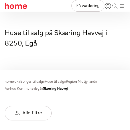
Få vurdering
Huse til salg på Skæring Havvej i
8250, Egå
home.dk
Boliger til salg
Huse til salg
Region Midtjylland
Aarhus Kommune
Egå
Skæring Havvej
Alle filtre