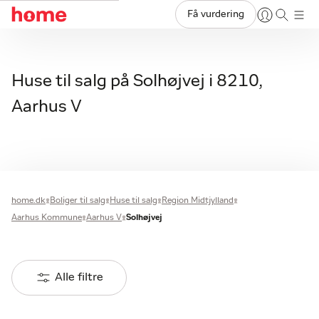
Få vurdering
Huse til salg på Solhøjvej i 8210,
Aarhus V
home.dk
Boliger til salg
Huse til salg
Region Midtjylland
Aarhus Kommune
Aarhus V
Solhøjvej
Alle filtre